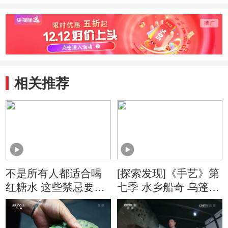
相关推荐
不是所有人都适合喝
[探索发现]《手艺》第
红糖水 这些禁忌要牢
七季 水乡船奇 乌篷船
记
高超的划行技艺