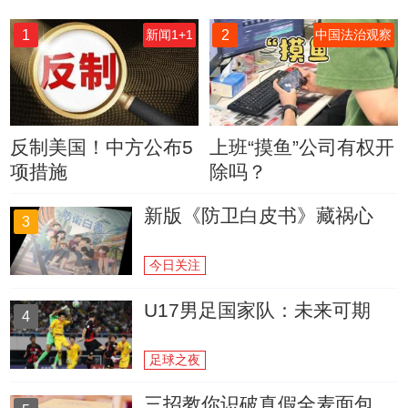
1
2
新闻1+1
中国法治观察
反制美国！中方公布5
上班“摸鱼”公司有权开
项措施
除吗？
新版《防卫白皮书》藏祸心
3
今日关注
U17男足国家队：未来可期
4
足球之夜
三招教你识破真假全麦面包