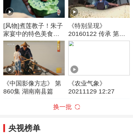
[风物]煮莲教子！朱子
《特别呈现》
家宴中的特色美食
20160122 传承 第一
——苦莲汤
季 第四集 水
《中国影像方志》 第
《农业气象》
860集 湖南南县篇
20211129 12:27
换一批
央视榜单