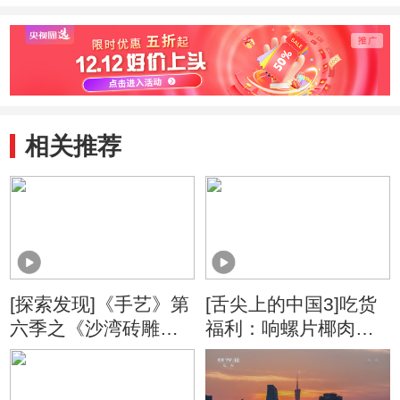
相关推荐
[探索发现]《手艺》第
[舌尖上的中国3]吃货
六季之《沙湾砖雕》
福利：响螺片椰肉猪
沙湾素有砖雕之乡的
骨汤
美誉