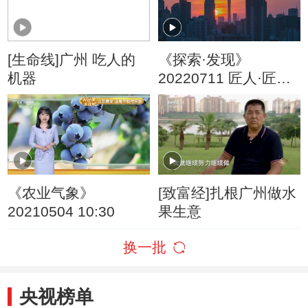
[生命线]广州 吃人的
《探索·发现》
机器
20220711 匠人·匠心
（一百零七）
《农业气象》
[致富经]扎根广州做水
20210504 10:30
果生意
换一批
央视榜单