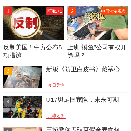
1
2
新闻1+1
中国法治观察
反制美国！中方公布5
上班“摸鱼”公司有权开
项措施
除吗？
新版《防卫白皮书》藏祸心
3
今日关注
U17男足国家队：未来可期
4
足球之夜
三招教你识破真假全麦面包