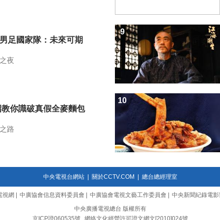
9
7男足國家隊：未來可期
之夜
10
招教你識破真假全麥麵包
之路
中央電視台網站
|
關於CCTV.COM
|
總台總經理室
電視網
|
中廣協會信息資料委員會
|
中廣協會電視文藝工作委員會
|
中央新聞紀錄電影
中央廣播電視總台 版權所有
京ICP證060535號
網絡文化經營許可證文網文[2010]024號