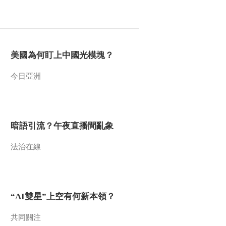
2014-04-21 13:20:11
《百家讲坛》 20140420
大唐英雄传 4 谨慎的房玄
龄
美國為何盯上中國光模塊？
2014-04-20 21:23:16
今日亞洲
《百家讲坛》 20140419
大唐英雄传 3 猛将尉迟敬
德
暗語引流？午夜直播間亂象
2014-04-19 13:16:10
法治在線
《百家讲坛》 20140418
大唐英雄传2 凌烟第一臣
2014-04-18 13:04:10
“AI雙星”上空有何新本領？
《百家讲坛》 20140417
大唐英雄传 1 非同寻常凌
共同關注
烟阁