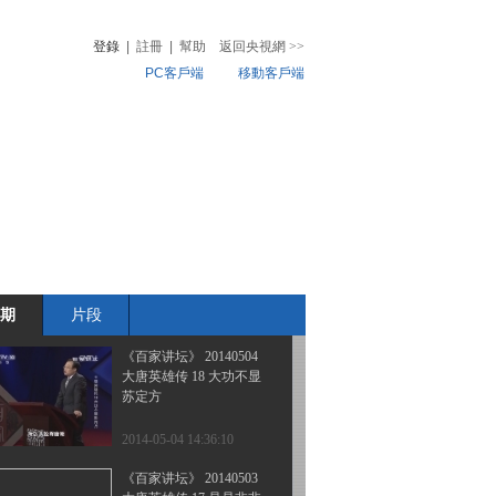
大唐英雄传21 宰相张九
龄
登錄
|
註冊
|
幫助
返回央視網
>>
PC客戶端
移動客戶端
2014-05-07 13:54:11
《百家讲坛》 20140506
音
熱榜
大唐英雄传 20 忍字当先
微視頻
娄师德
兒
音樂
體育賽事
農業農村
2014-05-06 13:53:11
《百家讲坛》 20140505
大唐英雄传 19 三功两过
话马燧
期
片段
2014-05-05 14:37:11
《百家讲坛》 20140504
大唐英雄传 18 大功不显
苏定方
2014-05-04 14:36:10
《百家讲坛》 20140503