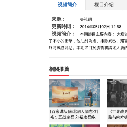
視頻簡介
欄目介紹
來源：
央視網
更新時間：
2014年05月02日 12:58
視頻簡介：
本期節目主要內容： 大
了不小的衝擊，他助紂為虐、排除異己、殘
終將戰勝邪惡。本期節目於賡哲將講述大唐的忠
相關推薦
[百家讲坛]南北朝人物志·刘
《世界战史》
裕 9 五战定蜀 刘裕攻蜀终...
路与纳粹