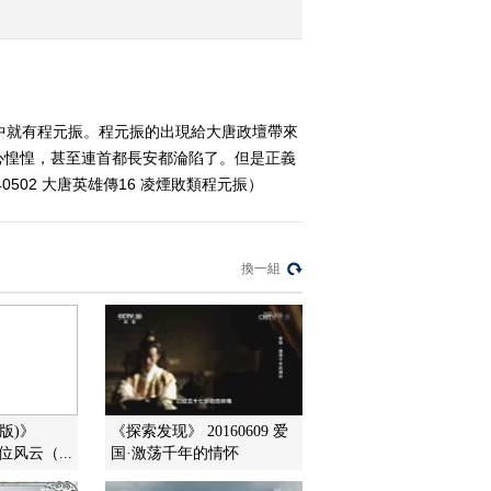
郭子仪
2014-04-29 13:27:11
《百家讲坛》 20140428
大唐英雄传12 刚毅清正
中就有程元振。程元振的出現給大唐政壇帶來
屈突通
心惶惶，甚至連首都長安都淪陷了。但是正義
2014-04-28 13:16:10
02 大唐英雄傳16 凌煙敗類程元振）
《百家讲坛》 20140427
大唐英雄传 11 为卿不上
凌烟阁
換一組
2014-04-27 13:09:10
《百家讲坛》 20140426
大唐英雄传 10 唐朝第一
直臣
2014-04-26 13:20:10
版)》
《探索发现》 20160609 爱
继位风云（...
国·激荡千年的情怀
《百家讲坛》 20140425
大唐英雄传 9 “托塔天