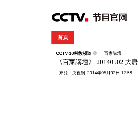
首頁
直播
節目單
綜合
新聞
財經
綜藝
中文國際
體
CCTV-10科教頻道
百家講壇
《百家講壇》 20140502 
來源：
央視網
2014年05月02日 12:58