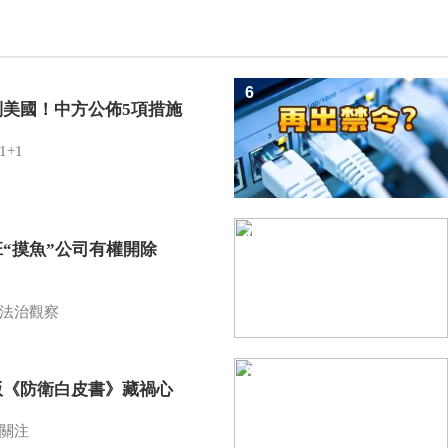
6
制美國！中方公佈5項措施
1+1
7
班“摸魚”公司有權開除
？
法治觀察
8
版《防衛白皮書》藏禍心
關注