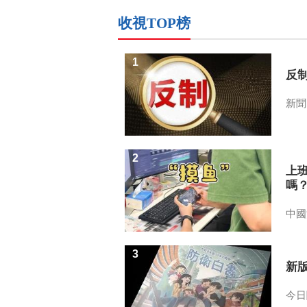
收視TOP榜
1
反
新聞
2
上
嗎
中國
3
新
今日