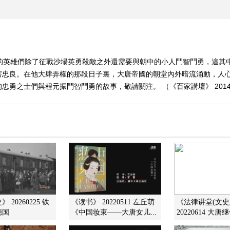
唐的英雄們除了征戰沙場英勇殺敵之外還需要與朝中的小人鬥智鬥勇，這其
害忠良。在他大肆弄權的那段日子裏，大唐帝國的朝堂內外暗流涌動，人
勇之士們與程元振鬥智鬥勇的故事，敬請關注。 （《百家講壇》 201405
 20260225 铁
《读书》 20220511 左丘萌
《法律讲堂(文史
德国
《中国妆束——大唐女儿...
20220614 大唐