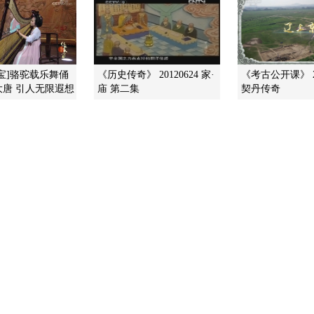
宝]骆驼载乐舞俑
《历史传奇》 20120624 家·
《考古公开课》 20
大唐 引人无限遐想
庙 第二集
契丹传奇