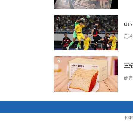
4
U1
足球
5
三
健康
中國