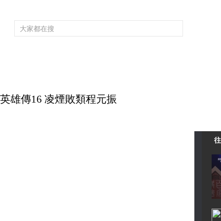
頻道大全
欄目大全
片庫
4K專區
聽
育
電影
國防軍事
電視劇
紀錄
科教
戲曲
社會與法
少
大唐英雄傳16 凌煙敗類程元振
往