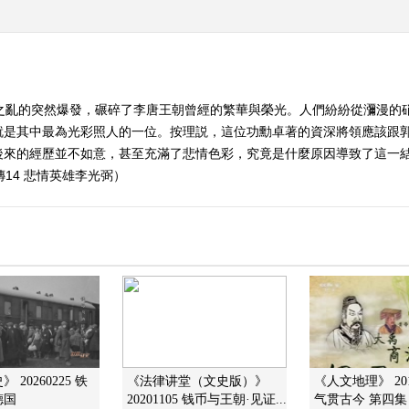
史之亂的突然爆發，碾碎了李唐王朝曾經的繁華與榮光。人們紛紛從瀰漫的
就是其中最為光彩照人的一位。按理説，這位功勳卓著的資深將領應該跟
後來的經歷並不如意，甚至充滿了悲情色彩，究竟是什麼原因導致了這一
傳14 悲情英雄李光弼）
 20260225 铁
《法律讲堂（文史版）》
《人文地理》 201
德国
20201105 钱币与王朝·见证...
气贯古今 第四集 