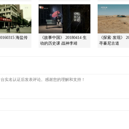
0160315 海盐传
《故事中国》 20180414 生
《探索·发现》 202
动的历史课 战神李靖
寻蕃尼古道