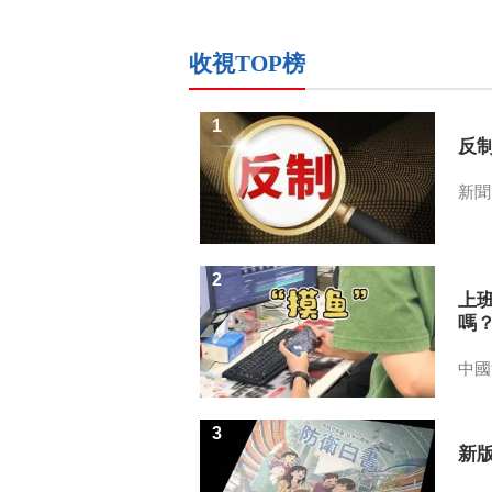
收視TOP榜
1
反
新聞
2
上
嗎
中國
3
新