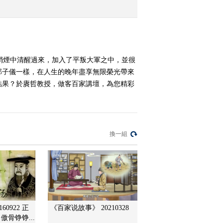
凌烟阁
2014-04-27 13:09:10
《百家讲坛》 20140426
大唐英雄传 10 唐朝第一
硝煙中清醒過來，加入了平叛大軍之中，並很
直臣
郭子儀一樣，在人生的晚年盡享無限榮光帶來
2014-04-26 13:20:10
結果？於賡哲教授，做客百家講壇，為您精彩
《百家讲坛》 20140425
大唐英雄传 9 “托塔天
王”李靖
換一組
2014-04-25 13:30:10
《百家讲坛》 20140424
大唐英雄传8 驸马公主皆
英雄
2014-04-24 15:00:12
《百家讲坛》 20140423
60922 正
《百家说故事》 20210328
大唐英雄传 7 特立独行的
傲骨铮铮...