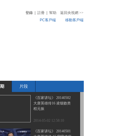
大唐英雄传 19 三功两过
话马燧
登錄
|
註冊
|
幫助
返回央視網
>>
PC客戶端
移動客戶端
2014-05-05 14:37:11
《百家讲坛》 20140504
音
熱榜
大唐英雄传 18 大功不显
微視頻
苏定方
兒
音樂
體育賽事
農業農村
2014-05-04 14:36:10
《百家讲坛》 20140503
大唐英雄传 17 是是非非
褚遂良
期
片段
2014-05-03 13:20:10
《百家讲坛》 20140502
大唐英雄传16 凌烟败类
程元振
2014-05-02 12:58:10
《百家讲坛》 20140501