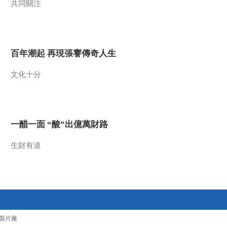
共同關注
2014-04-15 14:05:11
《百家讲坛》 20140414
崇祯那些年（第二部） 9
名将的陨落
百年潮起 再現張謇傳奇人生
2014-04-14 13:29:10
文化十分
《百家讲坛》 20140413
崇祯那些年（第二部）8
争夺开封
一醋一面 “酸”出億萬財路
2014-04-13 14:30:11
《百家讲坛》 20140412
生財有道
崇祯那些年（第二部）7
言官风波
2014-04-12 14:02:11
《百家讲坛》 20140411
崇祯那些年（第二部）6
想说议和不容易
製片廠