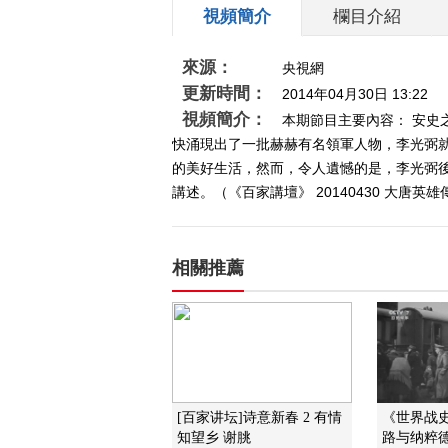
視頻簡介
欄目介紹
來源：
央視網
更新時間：
2014年04月30日 13:22
視頻簡介：
本期節目主要內容： 安
快涌現出了一批赫赫有名領軍人物，李光弼
的美好生活，然而，令人遺憾的是，李光弼
講述。（《百家講壇》 20140430 大唐英雄
相關推薦
[百家讲坛]诗意新春 2 有情
《世界战史》
知望乡 谢朓
路与纳粹