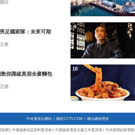
關注
9
7男足國家隊：未來可期
之夜
10
招教你識破真假全麥麵包
之路
中央電視台網站
|
關於CCTV.COM
|
總台總經理室
電視網
|
中廣協會信息資料委員會
|
中廣協會電視文藝工作委員會
|
中央新聞紀錄電影