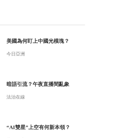
2014-04-19 13:16:10
《百家讲坛》 20140418
大唐英雄传2 凌烟第一臣
美國為何盯上中國光模塊？
2014-04-18 13:04:10
今日亞洲
《百家讲坛》 20140417
大唐英雄传 1 非同寻常凌
烟阁
2014-04-17 14:16:11
暗語引流？午夜直播間亂象
《百家讲坛》 20140416
崇祯那些年（第二部）11
法治在線
大明悲歌
2014-04-16 13:59:11
《百家讲坛》 20140415
“AI雙星”上空有何新本領？
崇祯那些年（第二部）10
最后的机会