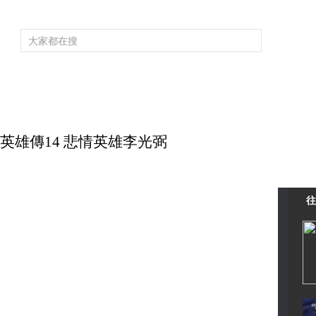
頻道大全
欄目大全
片庫
4K專區
聽
育
電影
國防軍事
電視劇
紀錄
科教
戲曲
社會與法
少
大唐英雄傳14 悲情英雄李光弼
往