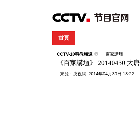
首頁
直播
節目單
綜合
新聞
財經
綜藝
中文國際
體
CCTV-10科教頻道
百家講壇
《百家講壇》 20140430 
來源：
央視網
2014年04月30日 13:22