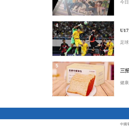
今日
4
U1
足球
5
三
健康
中國