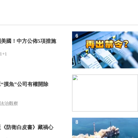
6
制美國！中方公佈5項措施
1+1
7
班“摸魚”公司有權開除
？
法治觀察
8
版《防衛白皮書》藏禍心