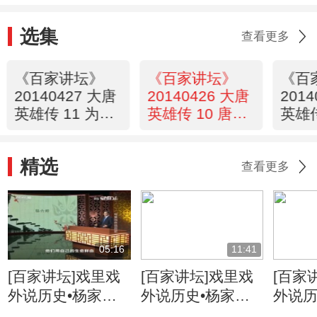
选集
查看更多
《百家讲坛》
《百家讲坛》
《百
20140427 大唐
20140426 大唐
201
英雄传 11 为卿
英雄传 10 唐朝
英雄传
不上凌烟阁
第一直臣
天王
精选
查看更多
05:16
11:41
[百家讲坛]戏里戏
[百家讲坛]戏里戏
[百家
外说历史•杨家将
外说历史•杨家将
外说历
六郎的儿子都有谁
六郎与寇准的交情
名将