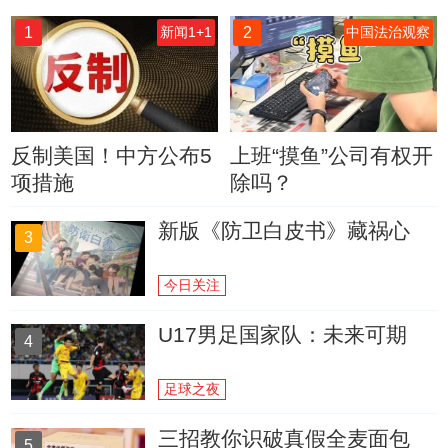
1
2
新闻1+1
中国法治观察
反制美国！中方公布5
上班“摸鱼”公司有权开
项措施
除吗？
新版《防卫白皮书》藏祸心
3
今日关注
U17男足国家队：未来可期
4
足球之夜
三招教你识破真假全麦面包
5