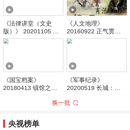
《法律讲堂（文史
《人文地理》
版）》 20201105 钱
20160922 正气贯古
币与王朝·见证安史之
今 第四集 傲骨铮铮
乱的钱币（中）
——刘禹锡
《国宝档案》
《军事纪录》
20180413 镇馆之宝
20200519 长城：中
——被修改的墓志
国的故事 天下（上）
换一批
央视榜单