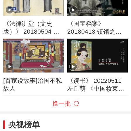
《法律讲堂（文史
《国宝档案》
版）》 20180504 大
20180413 镇馆之宝
唐第一宰相长孙无忌
——被修改的墓志
（一）李世民的首席
功臣
[百家说故事]治国不私
《读书》 20220511
故人
左丘萌 《中国妆束
——大唐女儿行》 古
换一批
代女子时尚指南：
《中国妆束》
央视榜单