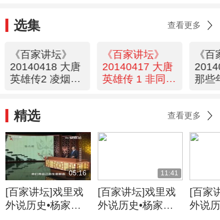
选集
查看更多
《百家讲坛》
《百家讲坛》
《百
20140418 大唐
20140417 大唐
201
英雄传2 凌烟第
英雄传 1 非同寻
那些
一臣
常凌烟阁
部）1
歌
精选
查看更多
05:16
11:41
[百家讲坛]戏里戏
[百家讲坛]戏里戏
[百家
外说历史•杨家将
外说历史•杨家将
外说历
六郎的儿子都有谁
六郎与寇准的交情
名将