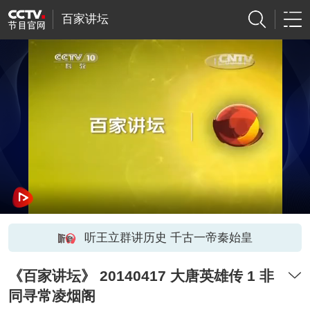
百家讲坛
听王立群讲历史 千古一帝秦始皇
《百家讲坛》 20140417 大唐英雄传 1 非
同寻常凌烟阁