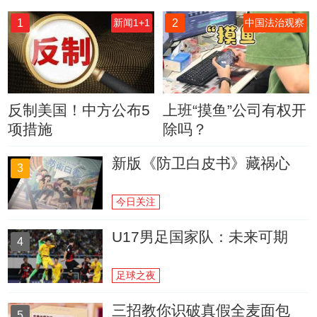
1
2
新闻1+1
中国法治观察
反制美国！中方公布5
上班“摸鱼”公司有权开
项措施
除吗？
新版《防卫白皮书》藏祸心
3
今日关注
U17男足国家队：未来可期
4
足球之夜
三招教你识破真假全麦面包
5