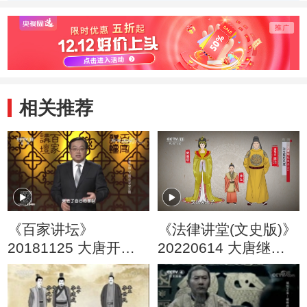
相关推荐
《百家讲坛》
《法律讲堂(文史版)》
20181125 大唐开国
20220614 大唐继位
（下部） 12 平定江陵
风云（8）改立皇后风
波