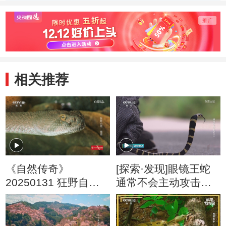
动物带来一场盛宴
千里
相关推荐
《自然传奇》
[探索·发现]眼镜王蛇
20250131 狂野自然
通常不会主动攻击人
毒液
类