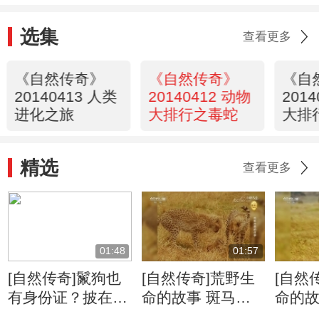
选集
查看更多
《自然传奇》
《自然传奇》
《自
20140413 人类
20140412 动物
201
进化之旅
大排行之毒蛇
大排
精选
查看更多
01:48
01:57
[自然传奇]鬣狗也
[自然传奇]荒野生
[自然
有身份证？披在身
命的故事 斑马牛
命的故
上绝无重复
羚的迁徙将给食肉
侵占