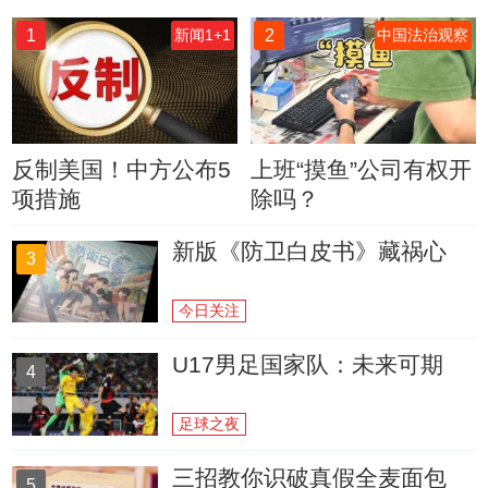
1
2
新闻1+1
中国法治观察
反制美国！中方公布5
上班“摸鱼”公司有权开
项措施
除吗？
新版《防卫白皮书》藏祸心
3
今日关注
U17男足国家队：未来可期
4
足球之夜
三招教你识破真假全麦面包
5