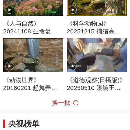
《人与自然》
《科学动物园》
20241108 生命复苏
20251215 捕猎高手
的季节
——巧用计谋
《动物世界》
《道德观察(日播版)》
20160201 起舞弄清
20250510 眼镜王
影（三）
蛇，退退退！
换一批
央视榜单