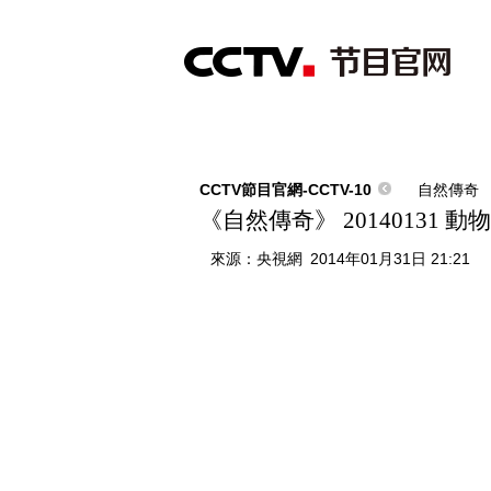
首頁
直播
節目單
綜合
新聞
財經
綜藝
中文國際
體
CCTV節目官網-CCTV-10
自然傳奇
《自然傳奇》 20140131 動
來源：
央視網
2014年01月31日 21:21