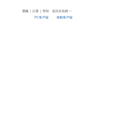
登錄
|
註冊
|
幫助
返回央視網
>>
PC客戶端
移動客戶端
音
熱榜
微視頻
兒
音樂
體育賽事
農業農村