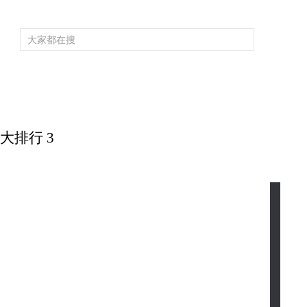
頻道大全
欄目大全
片庫
4K專區
聽
育
電影
國防軍事
電視劇
紀錄
科教
戲曲
社會與法
少
物大排行 3