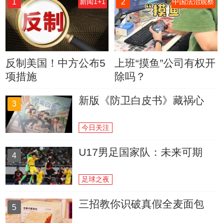
1
2
新闻1+1
中国法治观察
反制美国！中方公布5
上班“摸鱼”公司有权开
项措施
除吗？
新版《防卫白皮书》藏祸心
3
今日关注
U17男足国家队：未来可期
4
足球之夜
三招教你识破真假全麦面包
5