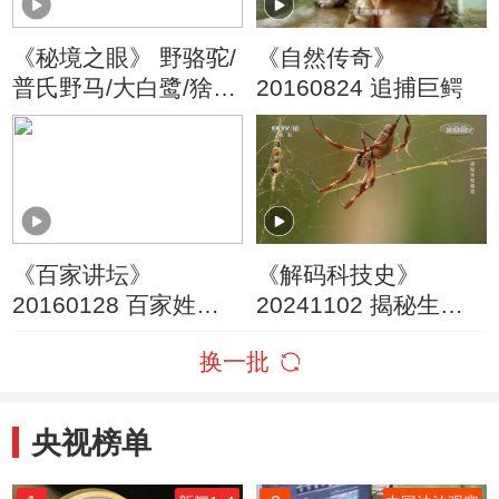
《秘境之眼》 野骆驼/
《自然传奇》
普氏野马/大白鹭/猞猁
20160824 追捕巨鳄
20220515
《百家讲坛》
《解码科技史》
20160128 百家姓
20241102 揭秘生物
（第三部）10 卢 莫
毒素
换一批
经
央视榜单