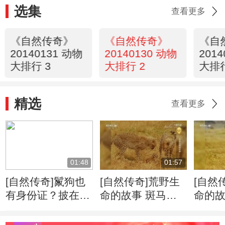
选集
查看更多
《自然传奇》
《自然传奇》
《自
20140131 动物
20140130 动物
201
大排行 3
大排行 2
大排行
精选
查看更多
01:48
01:57
[自然传奇]鬣狗也
[自然传奇]荒野生
[自然
有身份证？披在身
命的故事 斑马牛
命的故
上绝无重复
羚的迁徙将给食肉
侵占
动物带来一场盛宴
千里