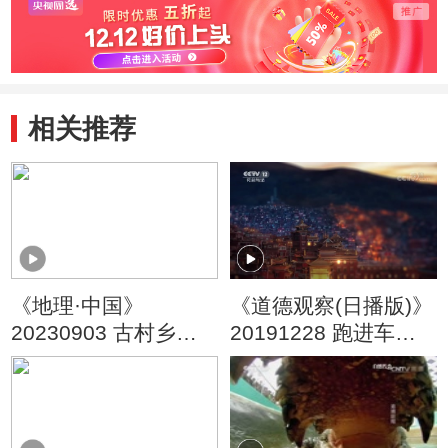
相关推荐
《地理·中国》
《道德观察(日播版)》
20230903 古村乡愁6·
20191228 跑进车流
探秘星象村 上
的孩子