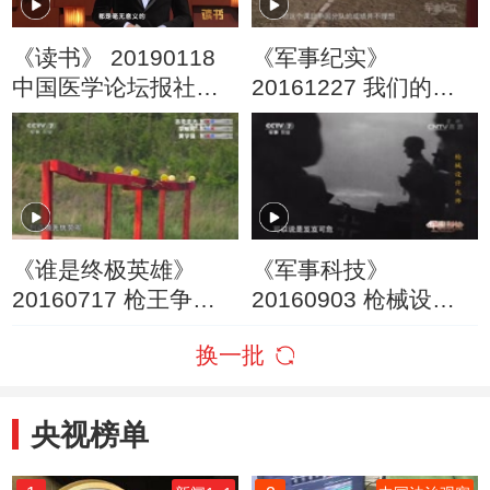
《读书》 20190118
《军事纪实》
中国医学论坛报社
20161227 我们的力
《死亡如此多情》 父
量——上合组织成员
亲的死令我刻骨铭心
国山地步兵联合训练
纪实（下）
《谁是终极英雄》
《军事科技》
20160717 枪王争霸
20160903 枪械设计
赛 第14集
大师——斯帕金和波
换一批
波沙冲锋枪
央视榜单