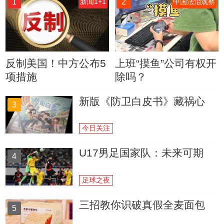
1
2
新闻1+1
中国法治观察
反制美国！中方公布5
上班“摸鱼”公司有权开
项措施
除吗？
新版《防卫白皮书》藏祸心
3
今日关注
U17男足国家队：未来可期
4
足球之夜
三招教你识破真假全麦面包
5