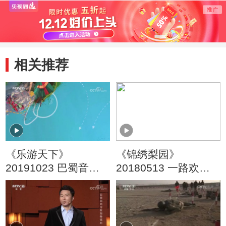
集》
相关推荐
《乐游天下》
《锦绣梨园》
20191023 巴蜀音画
20180513 一路欢笑
（三）南充
优秀曲艺作品展播