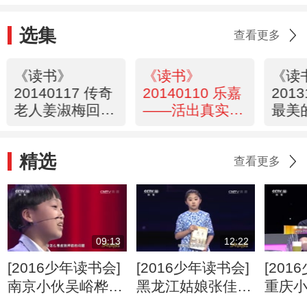
选集
查看更多
《读书》
《读书》
《读
20140117 传奇
20140110 乐嘉
201
老人姜淑梅回忆
——活出真实的
最美
录 《乱时候 穷
自己
时候》
精选
查看更多
09:13
12:22
[2016少年读书会]
[2016少年读书会]
[201
南京小伙吴峪桦演
黑龙江姑娘张佳琦
重庆
讲《一个孩子的诗
演讲《易经》
讲《