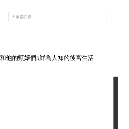
頻道大全
欄目大全
片庫
4K專區
聽
育
電影
國防軍事
電視劇
紀錄
科教
戲曲
社會與法
少
 雍正和他的甄嬛們5鮮為人知的後宮生活