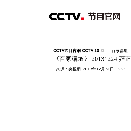
首頁
直播
節目單
綜合
新聞
財經
綜藝
中文國際
體
CCTV節目官網-CCTV-10
百家講壇
《百家講壇》 20131224
來源：
央視網
2013年12月24日 13:53