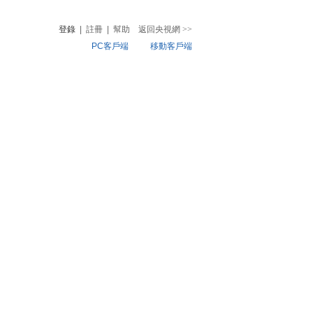
登錄
|
註冊
|
幫助
返回央視網
>>
PC客戶端
移動客戶端
音
熱榜
微視頻
兒
音樂
體育賽事
農業農村