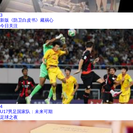
3
新版《防卫白皮书》藏祸心
今日关注
4
U17男足国家队：未来可期
足球之夜