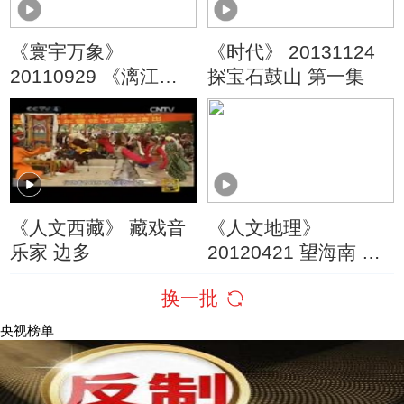
《寰宇万象》
《时代》 20131124
20110929 《漓江渔
探宝石鼓山 第一集
火》
《人文西藏》 藏戏音
《人文地理》
乐家 边多
20120421 望海南 第
六集 拥抱深蓝
换一批
央视榜单