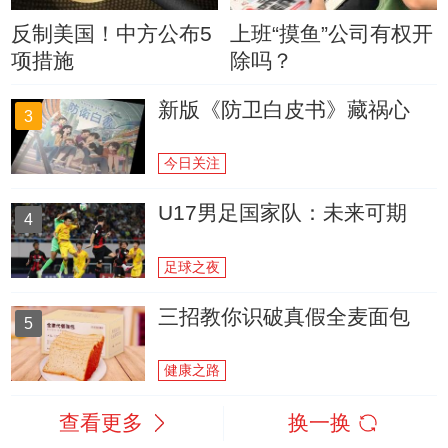
反制美国！中方公布5
上班“摸鱼”公司有权开
项措施
除吗？
新版《防卫白皮书》藏祸心
3
今日关注
U17男足国家队：未来可期
4
足球之夜
三招教你识破真假全麦面包
5
健康之路
查看更多
换一换