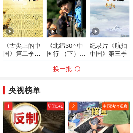
《舌尖上的中
《北纬30°·中
纪录片《航拍
国》第二季精
国行 （下）
中国》第三季
切视频
》
换一批
央视榜单
1
2
新闻1+1
中国法治观察