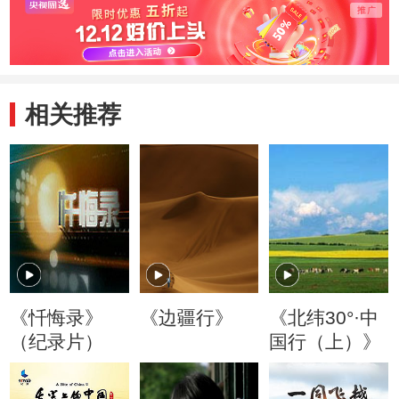
相关推荐
《忏悔录》
《边疆行》
《北纬30°·中
（纪录片）
国行（上）》