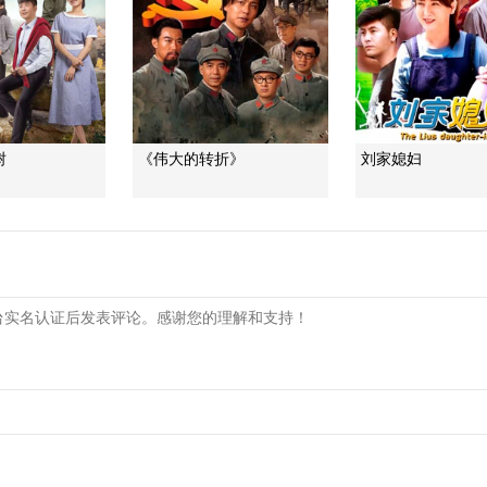
树
《伟大的转折》
刘家媳妇