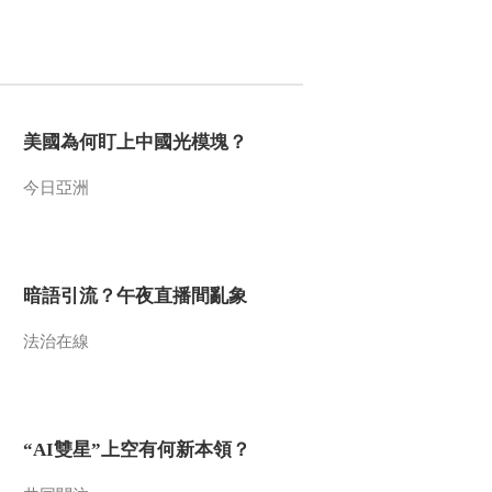
03:47
《正阳门下》 第33集
精彩看点
00:24
《正阳门下》 第34集
美國為何盯上中國光模塊？
精彩看点
今日亞洲
00:24
《正阳门下》 第35集
精彩看点
00:26
暗語引流？午夜直播間亂象
【戏中人】朱亚文：
延续正阳门下励志正
法治在線
能量
00:27
【戏中人】朱亚文：
延续正阳门下励志正
能量
00:27
“AI雙星”上空有何新本領？
《正阳门下》 片头曲