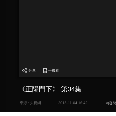
分享
手機看
《正陽門下》 第34集
來源 : 央視網
2013-11-04 16:42
內容