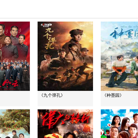
《九个弹孔》
《种墨园》