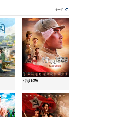
《正阳门下》 第19集
換一組
精彩看点
02:23
《正阳门下》 第20集
精彩看点
03:09
《正阳门下》 第21集
精彩看点
01:58
《正阳门下》 第22集
精彩看点
02:41
特赦1959
《正阳门下》 第23集
精彩看点
02:07
《正阳门下》 第24集
精彩看点