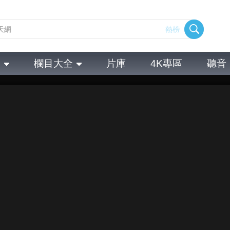
熱榜
全
欄目大全
片庫
4K專區
聽音