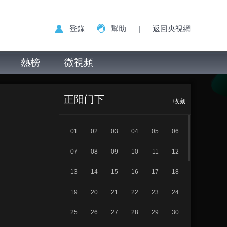
登錄
幫助
|
返回央視網
熱榜
微視頻
《正阳门下》 第
正在播放
34集
正阳门下
收藏
01
02
03
04
05
06
07
08
09
10
11
12
13
14
15
16
17
18
19
20
21
22
23
24
25
26
27
28
29
30