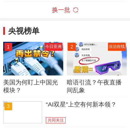
换一批
央视榜单
1
2
今日亚洲
法治在线
美国为何盯上中国光
暗语引流？午夜直播
模块？
间乱象
“AI双星”上空有何新本领？
3
共同关注