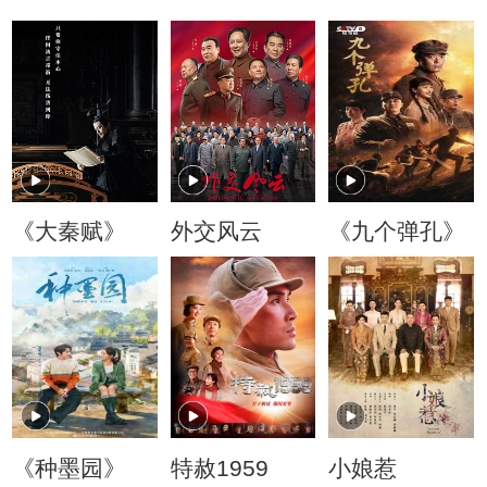
《大秦赋》
外交风云
《九个弹孔》
《种墨园》
特赦1959
小娘惹