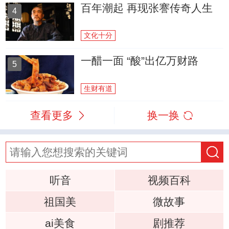
百年潮起 再现张謇传奇人生
4
文化十分
一醋一面 “酸”出亿万财路
5
生财有道
查看更多
换一换
听音
视频百科
祖国美
微故事
ai美食
剧推荐