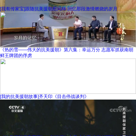
[我有传家宝]跟随抗美援朝慰问杯 回忆那段激情燃烧的岁月
《热的雪——伟大的抗美援朝》第六集：幸运万分 志愿军抓获南朝
鲜王牌团的俘虏
[我的抗美援朝故事]齐天印《目击停战谈判》