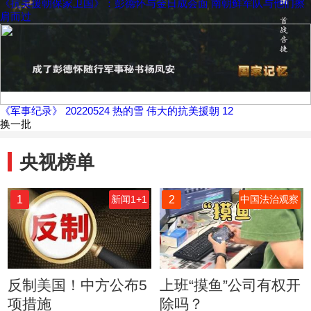
《抗美援朝保家卫国》：彭德怀与金日成会面 南朝鲜军队与他们擦
肩而过
《军事纪录》 20220524 热的雪 伟大的抗美援朝 12
换一批
央视榜单
1
2
新闻1+1
中国法治观察
反制美国！中方公布5
上班“摸鱼”公司有权开
项措施
除吗？