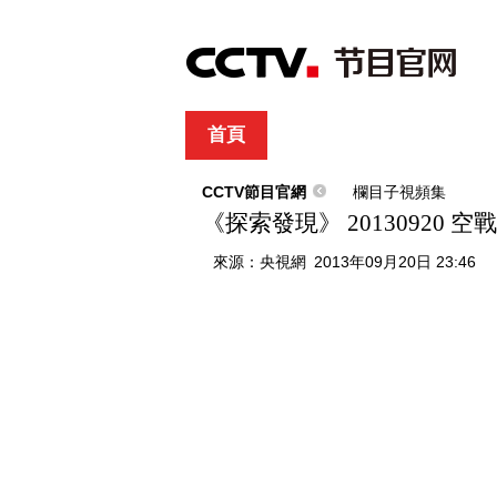
首頁
直播
節目單
綜合
新聞
財經
綜藝
中文國際
體
CCTV節目官網
欄目子視頻集
《探索發現》 20130920
來源：
央視網
2013年09月20日 23:46