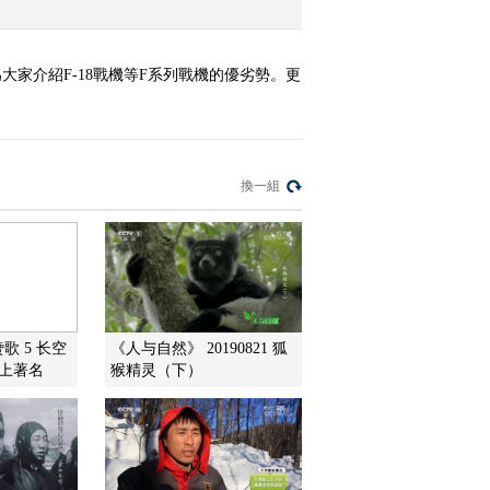
家介紹F-18戰機等F系列戰機的優劣勢。更
換一組
歌 5 长空
《人与自然》 20190821 狐
史上著名
猴精灵（下）