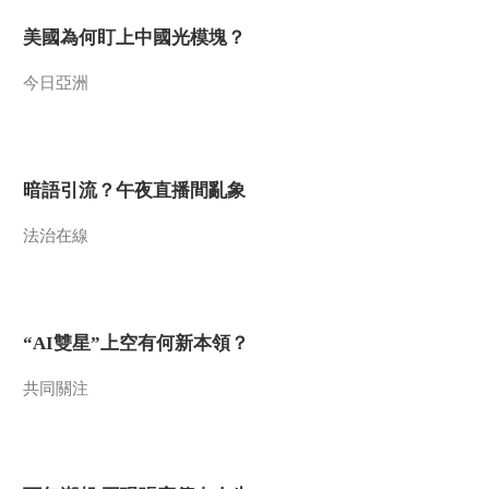
美國為何盯上中國光模塊？
今日亞洲
暗語引流？午夜直播間亂象
法治在線
“AI雙星”上空有何新本領？
共同關注