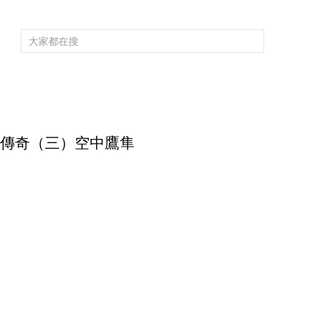
頻道大全
欄目大全
片庫
4K專區
聽
育
電影
國防軍事
電視劇
紀錄
科教
戲曲
社會與法
少
 空戰傳奇（三）空中鷹隼