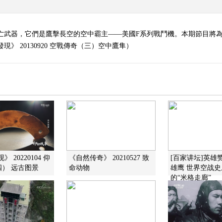
亡武器，它們是鷹擊長空的空中霸主——美國F系列戰鬥機。本期節目將為大
》 20130920 空戰傳奇（三）空中鷹隼）
 20220104 仰
《自然传奇》 20210527 致
[百家讲坛]英雄赞
） 远古图景
命动物
雄鹰 世界空战
的“米格走廊”