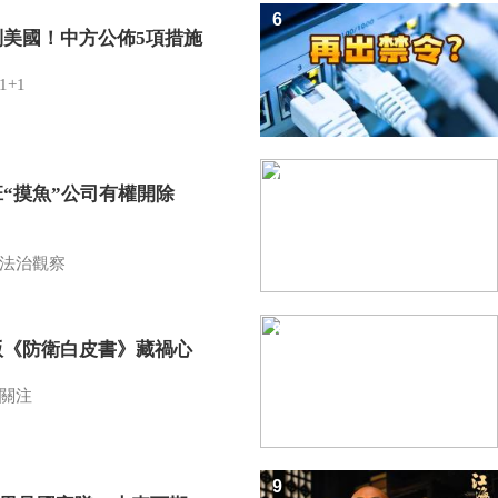
6
制美國！中方公佈5項措施
1+1
7
班“摸魚”公司有權開除
？
法治觀察
8
版《防衛白皮書》藏禍心
關注
9