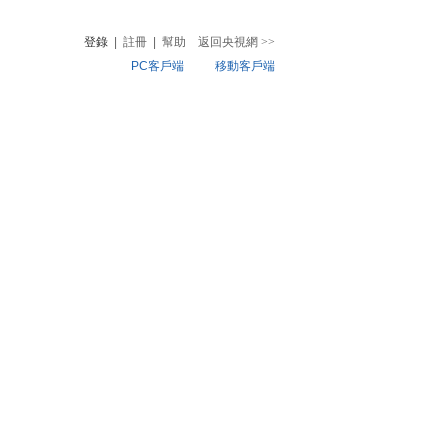
登錄
|
註冊
|
幫助
返回央視網
>>
PC客戶端
移動客戶端
音
熱榜
微視頻
兒
音樂
體育賽事
農業農村