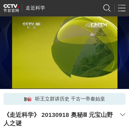
走近科学
听王立群讲历史 千古一帝秦始皇
《走近科学》 20130918 奥秘Ⅲ 元宝山野
人之谜