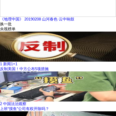
《地理中国》 20190208 山河春色·云中响鼓
换一批
央视榜单
1
新闻1+1
反制美国！中方公布5项措施
2
中国法治观察
上班“摸鱼”公司有权开除吗？