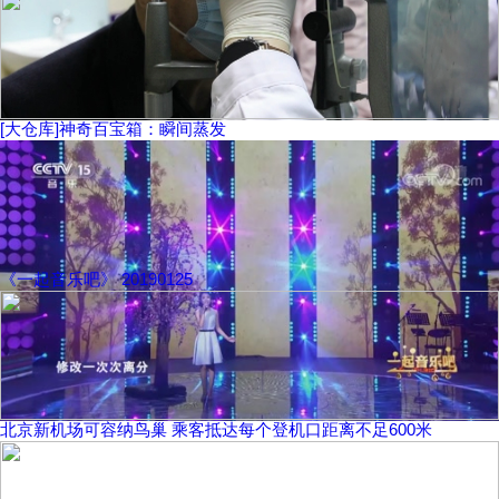
[大仓库]神奇百宝箱：瞬间蒸发
《一起音乐吧》 20190125
北京新机场可容纳鸟巢 乘客抵达每个登机口距离不足600米