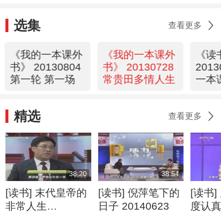
选集
查看更多
《我的一本课外
《我的一本课外
《读
书》 20130804
书》 20130728
201
第一轮 第一场
常贵田多情人生
一本
忠祥
书
精选
查看更多
38:20
38:54
[读书] 末代皇帝的
[读书] 倪萍笔下的
[读书]
非常人生
日子 20140623
度认
20140629
20140