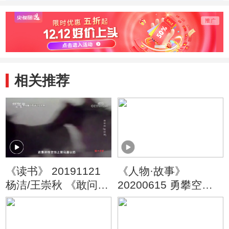
相关推荐
《读书》 20191121
《人物·故事》
杨洁/王崇秋 《敢问路
20200615 勇攀空气
在何方》 艰辛的“取经
动力学高峰·俞鸿儒
路”