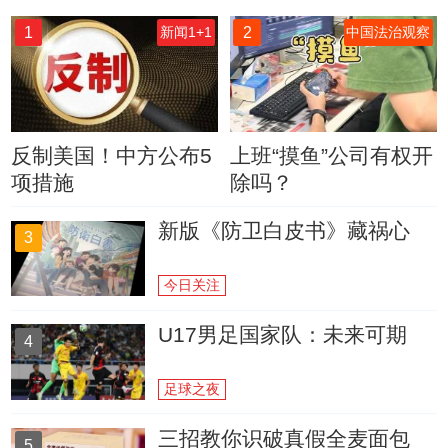
1
2
新闻1+1
中国法治观察
反制美国！中方公布5
上班“摸鱼”公司有权开
项措施
除吗？
新版《防卫白皮书》藏祸心
3
今日关注
U17男足国家队：未来可期
4
足球之夜
三招教你识破真假全麦面包
5