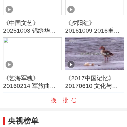
《中国文艺》
《夕阳红》
20251003 锦绣华章
20161009 2016重阳
颂山河
节特别节目 养老进行
时
《艺海军魂》
《2017中国记忆》
20160214 军旅曲艺
20170610 文化与自
家——常宝华
然遗产日特别节目
换一批
央视榜单