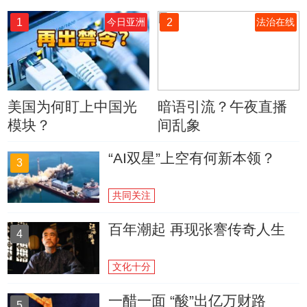
1
2
今日亚洲
法治在线
美国为何盯上中国光
暗语引流？午夜直播
模块？
间乱象
“AI双星”上空有何新本领？
3
共同关注
百年潮起 再现张謇传奇人生
4
文化十分
一醋一面 “酸”出亿万财路
5