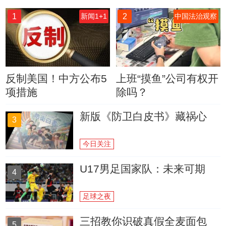
1
2
新闻1+1
中国法治观察
反制美国！中方公布5
上班“摸鱼”公司有权开
项措施
除吗？
新版《防卫白皮书》藏祸心
3
今日关注
U17男足国家队：未来可期
4
足球之夜
三招教你识破真假全麦面包
5