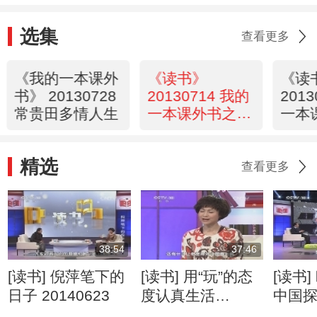
选集
查看更多
《我的一本课外
《读书》
《读
书》 20130728
20130714 我的
201
常贵田多情人生
一本课外书之赵
一本
忠祥喜爱的课外
方圆
书
精选
查看更多
38:54
37:46
[读书] 倪萍笔下的
[读书] 用“玩”的态
[读书] 欧阳自远的
日子 20140623
度认真生活
中国
20140601
20140