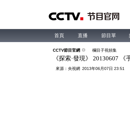
首頁
直播
節目單
綜合
新聞
財經
綜藝
中文國際
體
CCTV節目官網
欄目子視頻集
《探索·發現》 2013060
來源：
央視網
2013年06月07日 23:51