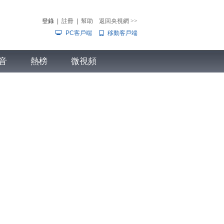
登錄
|
註冊
|
幫助
返回央視網
>>
PC客戶端
移動客戶端
音
熱榜
微視頻
兒
音樂
體育賽事
農業農村