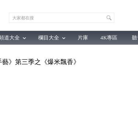
頻道大全
欄目大全
片庫
4K專區
聽
育
電影
國防軍事
電視劇
紀錄
科教
戲曲
社會與法
少
7 《手藝》第三季之《爆米飄香》