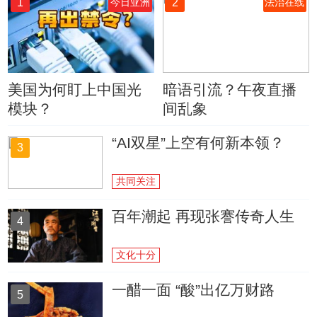
1
2
今日亚洲
法治在线
美国为何盯上中国光
暗语引流？午夜直播
模块？
间乱象
“AI双星”上空有何新本领？
3
共同关注
百年潮起 再现张謇传奇人生
4
文化十分
一醋一面 “酸”出亿万财路
5