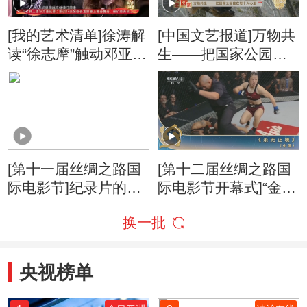
[我的艺术清单]徐涛解
[中国文艺报道]万物共
读“徐志摩”触动邓亚萍
生——把国家公园建
回想起剑桥读书生活
在每个人心里
让她感触颇多
[第十一届丝绸之路国
[第十二届丝绸之路国
际电影节]纪录片的推
际电影节开幕式]“金丝
介环节
路奖”入围的纪录片与
换一批
动画片名单
央视榜单