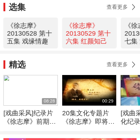
选集
查看更多
《徐志摩》
《徐志摩》
《徐
20130528 第十
20130529 第十
201
五集 戏缘情趣
六集 红颜知己
七集
精选
查看更多
08:28
00:29
[戏曲采风]纪录片
20集文化专题片
[戏曲
《徐志摩》前期拍
《徐志摩》即将播
化纪
摄完成20121008
出 戏曲频道特别
摩》
节目
20130