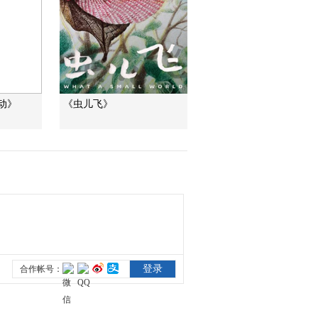
反制美國！中方公佈5
項措施
新聞1+1
上班“摸魚”公司有權開
除嗎？
中國法治觀察
动》
《虫儿飞》
新版《防衛白皮書》
藏禍心
今日關注
U17男足國家隊：未
來可期
足球之夜
三招教你識破真假全
麥麵包
健康之路
美國為何盯上中國光
模塊？
今日亞洲