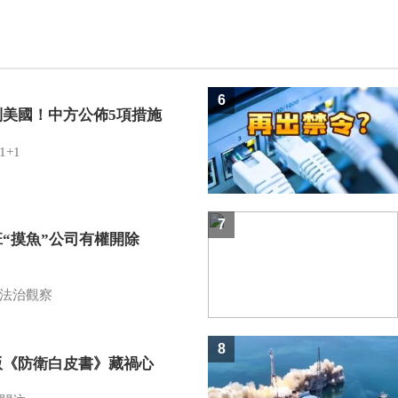
6
制美國！中方公佈5項措施
1+1
7
班“摸魚”公司有權開除
？
法治觀察
8
版《防衛白皮書》藏禍心