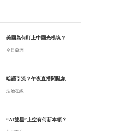
暗語引流？午夜直播
間亂象
法治在線
“AI雙星”上空有何新本
領？
美國為何盯上中國光模塊？
共同關注
今日亞洲
百年潮起 再現張謇傳
奇人生
文化十分
一醋一面 “酸”出億萬
暗語引流？午夜直播間亂象
財路
生財有道
法治在線
“AI雙星”上空有何新本領？