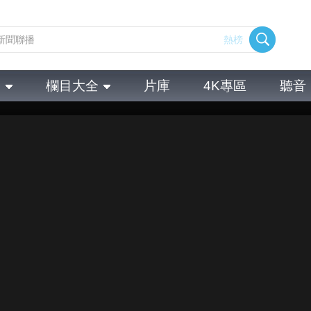
熱榜
全
欄目大全
片庫
4K專區
聽音