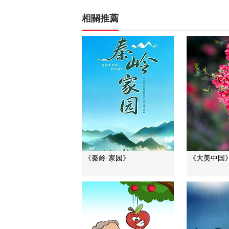
相關推薦
《秦岭·家园》
《大美中国