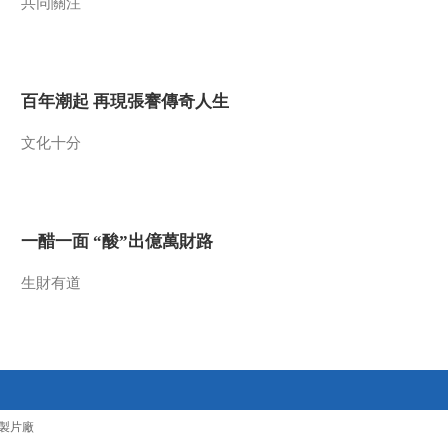
共同關注
百年潮起 再現張謇傳奇人生
文化十分
一醋一面 “酸”出億萬財路
生財有道
製片廠