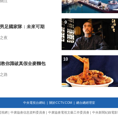
關注
9
7男足國家隊：未來可期
之夜
10
招教你識破真假全麥麵包
之路
中央電視台網站
|
關於CCTV.COM
|
總台總經理室
電視網
|
中廣協會信息資料委員會
|
中廣協會電視文藝工作委員會
|
中央新聞紀錄電影