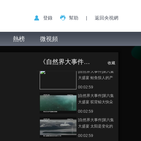
大洪水 公河马为交配
而战斗 20130519
00:02:52
登錄
幫助
|
返回央視網
[自然界大事件]第六集
大盛宴 母海狮为幼崽
哺乳时间长达三年
熱榜
微視頻
00:02:59
20130520
[自然界大事件]第六集
[自然界大事件]第
正在播放
大盛宴 母鲸和幼崽抵
六集 大盛宴 气泡捕鱼网
达北太平洋觅食地
《自然界大事件（精编版）》
20130520
00:02:57
收藏
20130520
[自然界大事件]第六集
大盛宴 鲑鱼惊人的产
卵量 20130520
00:02:59
[自然界大事件]第六集
大盛宴 驼背鲸大快朵
颐 20130520
00:02:59
[自然界大事件]第六集
大盛宴 太阳是变化的
动力源泉 20130520
00:02:59