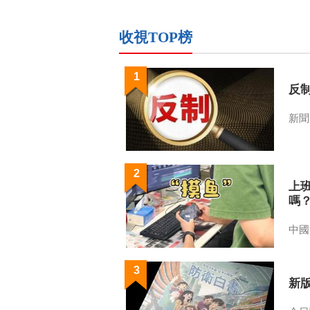
收視TOP榜
1
反
新聞
2
上
嗎
中國
3
新