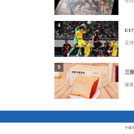
今日
4
U1
足球
5
三
健康
中國