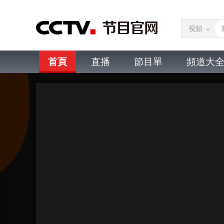
視頻
首頁
直播
節目單
頻道大