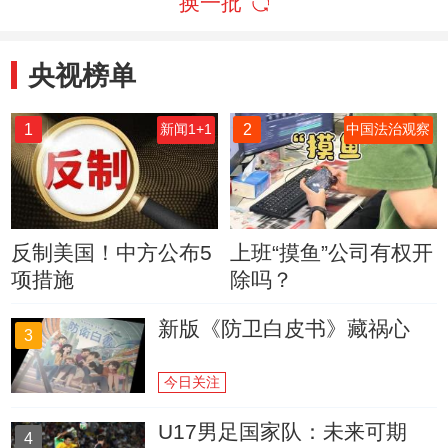
换一批
央视榜单
1
2
新闻1+1
中国法治观察
反制美国！中方公布5
上班“摸鱼”公司有权开
项措施
除吗？
新版《防卫白皮书》藏祸心
3
今日关注
U17男足国家队：未来可期
4