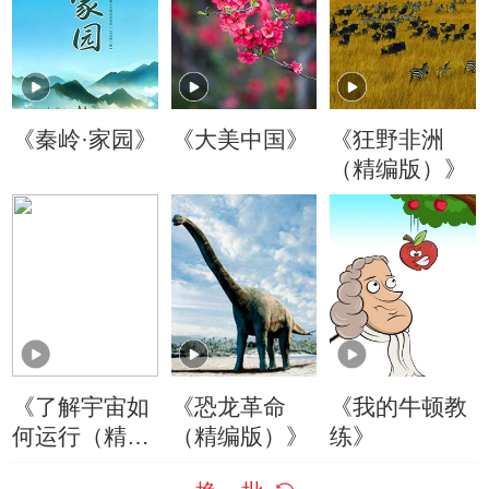
《秦岭·家园》
《大美中国》
《狂野非洲
（精编版）》
《了解宇宙如
《恐龙革命
《我的牛顿教
何运行（精编
（精编版）》
练》
版）》