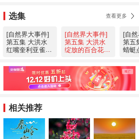
选集
查看更多
[自然界大事件]
[自然界大事件]
[自
第五集 大洪水
第五集 大洪水
第五
红嘴奎利亚雀
绽放的百合花
蜻蜓
20130519
20130519
2013
相关推荐