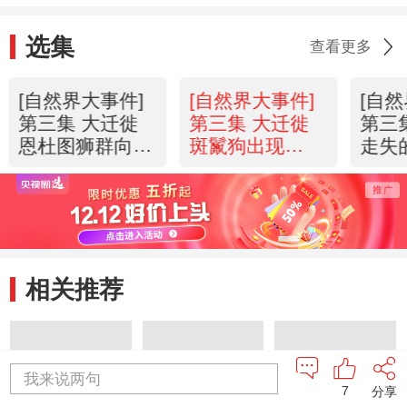
选集
查看更多
[自然界大事件]
[自然界大事件]
[自
第三集 大迁徙
第三集 大迁徙
第三
恩杜图狮群向林
斑鬣狗出现
走失
地进发
20130517
归狮
20130517
2013
相关推荐
我来说两句
7
分享