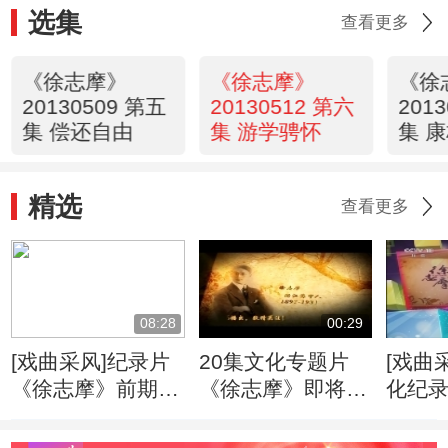
选集
查看更多
《徐志摩》
《徐志摩》
《徐
20130509 第五
20130512 第六
201
集 偿还自由
集 游学骋怀
集 
精选
查看更多
08:28
00:29
[戏曲采风]纪录片
20集文化专题片
[戏曲
《徐志摩》前期拍
《徐志摩》即将播
化纪
摄完成20121008
出 戏曲频道特别
摩》
节目
20130