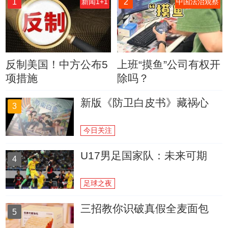
1
2
新闻1+1
中国法治观察
反制美国！中方公布5
上班“摸鱼”公司有权开
项措施
除吗？
新版《防卫白皮书》藏祸心
3
今日关注
U17男足国家队：未来可期
4
足球之夜
三招教你识破真假全麦面包
5