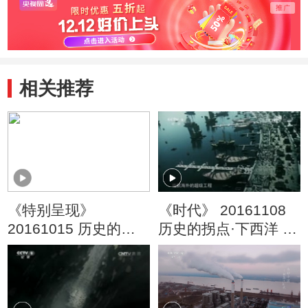
相关推荐
《特别呈现》
《时代》 20161108
20161015 历史的拐
历史的拐点·下西洋 第
点·澶渊之盟 第四集
三集