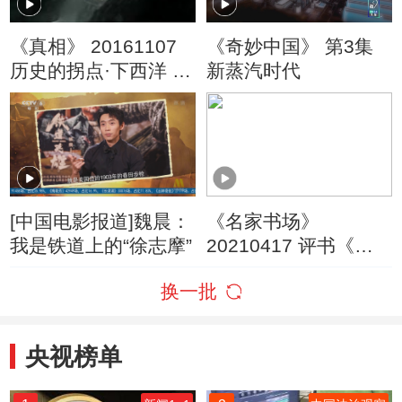
《真相》 20161107
《奇妙中国》 第3集
历史的拐点·下西洋 第
新蒸汽时代
二集
[中国电影报道]魏晨：
《名家书场》
我是铁道上的“徐志摩”
20210417 评书《薛
家将》（第一百一十
换一批
三回）
央视榜单