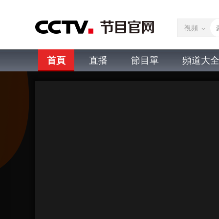
視頻
首頁
直播
節目單
頻道大