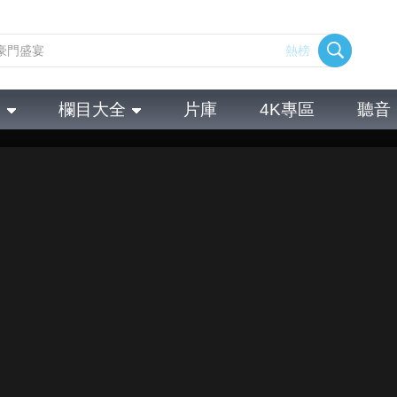
熱榜
全
欄目大全
片庫
4K專區
聽音