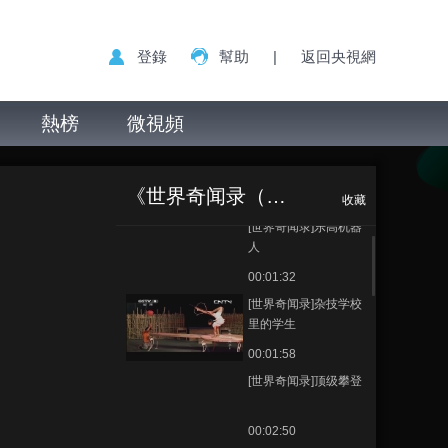
登錄
幫助
|
返回央視網
[世界奇闻录]狮身人面
像大道
熱榜
微視頻
00:02:12
[世界奇闻录]超级滑道
[世界奇闻录]古老
正在播放
木乃伊TOP5
《世界奇闻录（精编版）》
00:01:41
收藏
[世界奇闻录]乐高机器
人
00:01:32
[世界奇闻录]杂技学校
里的学生
00:01:58
[世界奇闻录]顶级攀登
00:02:50