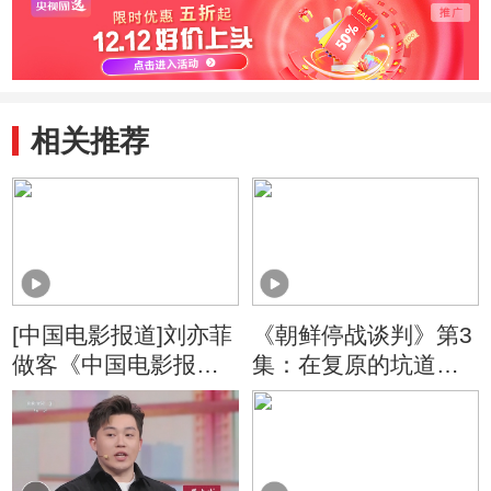
相关推荐
[中国电影报道]刘亦菲
《朝鲜停战谈判》第3
做客《中国电影报
集：在复原的坑道里
道》 虐心哭戏用心演
感受志愿军在上甘岭
绎
的战斗和生活