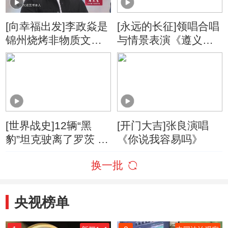
[向幸福出发]李政焱是
[永远的长征]领唱合唱
锦州烧烤非物质文化
与情景表演《遵义会
遗产第九代技艺传承
议放光辉》
人
[世界战史]12辆“黑
[开门大吉]张良演唱
豹”坦克驶离了罗茨 下
《你说我容易吗》
一个目的地是诺尔雷
换一批
村
央视榜单