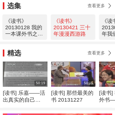
选集
查看更多
《读书》
《读书》
《读
20130128 我的
20130421 三十
201
一本课外书之一
年漫漫西游路
年我
个女人的非洲十
书
年
精选
查看更多
50:19
50:15
[读书] 乐嘉——活
[读书] 那些最美的
[读书
出真实的自己
书 20131227
外书
20140110
着已
20131