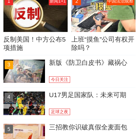
1
2
新闻1+1
中国法治观察
反制美国！中方公布5
上班“摸鱼”公司有权开
项措施
除吗？
新版《防卫白皮书》藏祸心
3
今日关注
U17男足国家队：未来可期
4
足球之夜
三招教你识破真假全麦面包
5