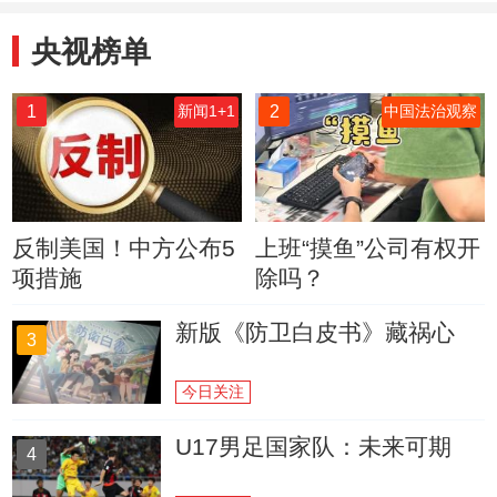
央视榜单
1
2
新闻1+1
中国法治观察
反制美国！中方公布5
上班“摸鱼”公司有权开
项措施
除吗？
新版《防卫白皮书》藏祸心
3
今日关注
U17男足国家队：未来可期
4