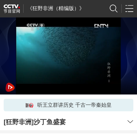
《狂野非洲（精编版）》
听王立群讲历史 千古一帝秦始皇
[狂野非洲]沙丁鱼盛宴