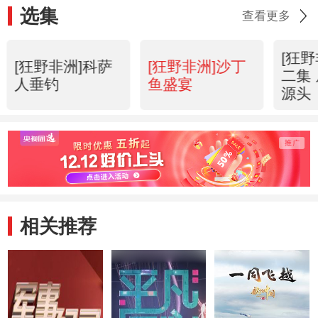
选集
查看更多
[狂
[狂野非洲]科萨
[狂野非洲]沙丁
二集
人垂钓
鱼盛宴
源头
相关推荐