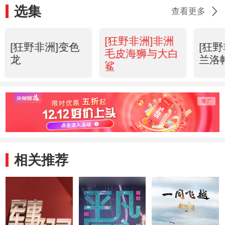
选集
查看更多
[狂野非洲]非洲
[狂野非洲]变色
[狂
毛皮海狮与大白
龙
兰洛
鲨
相关推荐