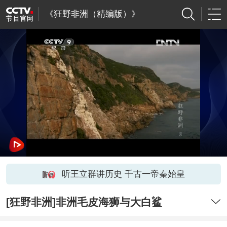
《狂野非洲（精编版）》
听王立群讲历史 千古一帝秦始皇
[狂野非洲]非洲毛皮海狮与大白鲨