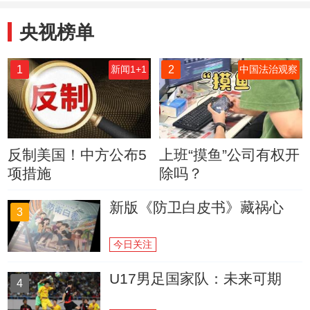
央视榜单
1
2
新闻1+1
中国法治观察
反制美国！中方公布5
上班“摸鱼”公司有权开
项措施
除吗？
新版《防卫白皮书》藏祸心
3
今日关注
U17男足国家队：未来可期
4