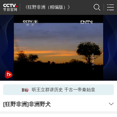
《狂野非洲（精编版）》
听王立群讲历史 千古一帝秦始皇
[狂野非洲]非洲野犬