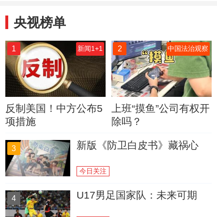
央视榜单
1
2
新闻1+1
中国法治观察
反制美国！中方公布5
上班“摸鱼”公司有权开
项措施
除吗？
新版《防卫白皮书》藏祸心
3
今日关注
U17男足国家队：未来可期
4