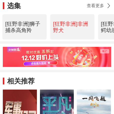
选集
查看更多
[狂野非洲]狮子
[狂野非洲]非洲
[狂
捕杀高角羚
野犬
鳄幼
相关推荐