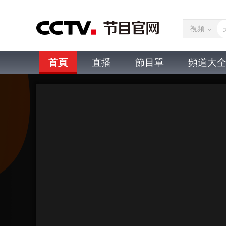
視頻
首頁
直播
節目單
頻道大