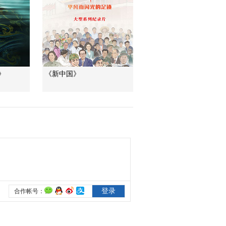
00:01:18
[狂野非洲]巫师跳舞
00:02:41
[狂野非洲]物尽其用的
布须曼人
》
《新中国》
00:02:39
[狂野非洲]繁殖期
00:03:31
[狂野非洲]猎豹捕猎
00:04:00
[狂野非洲]沙漠中的绿
洲
00:02:39
[狂野非洲]恩戈罗恩戈
罗火山口