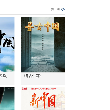
[狂野非洲]非洲毛皮海
換一組
狮
00:03:59
[狂野非洲]沙漠角蝰
00:02:53
[狂野非洲]甲壳虫与变
色龙
00:02:16
[狂野非洲]百岁兰
00:01:00
四季）
《寻古中国》
[狂野非洲]百岁兰
00:01:00
[狂野非洲]猎豹