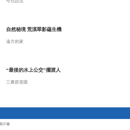
今日説法
小火烈鸟
00:02:18
[狂野非洲]凶猛的河马
自然秘境 荒漠翠影蘊生機
00:03:18
遠方的家
[狂野非洲]塞伦盖蒂平
原的动物大迁徙
00:03:34
[狂野非洲]狮群的盛宴
“最後的水上公交”擺渡人
00:04:02
三農群英匯
[狂野非洲]赞比西河的
吼海雕
00:02:39
[狂野非洲]失去母亲的
小角马
00:03:59
製片廠