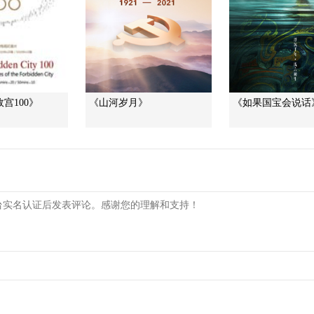
宫100》
《山河岁月》
《如果国宝会说话