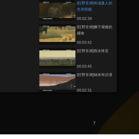
[狂野非洲]布须曼人的
生存技能
00:02:39
[狂野非洲]狮子艰难的
捕食
00:03:42
[狂野非洲]雨水终至
00:03:45
[狂野非洲]纳米布沙漠
00:02:31
[狂野非洲]辛巴族人
00:03:11
[狂野非洲]骷髅海岸
7
00:02:48