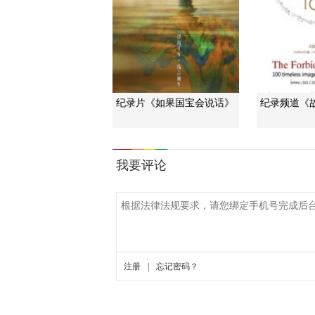
纪录片《如果国宝会说话》
纪录频道《故