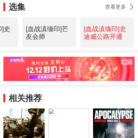
选集
查看更多
]史
[血战滇缅印]芒
[血战滇缅印]史
友会师
迪威公路开通
相关推荐