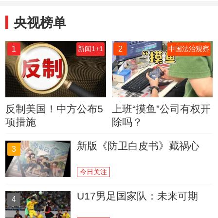
央视榜单
1
2
新闻1+1
中国法治观察
反制美国！中方公布5
上班“摸鱼”公司有权开
项措施
除吗？
新版《防卫白皮书》藏祸心
3
今日关注
U17男足国家队：未来可期
4