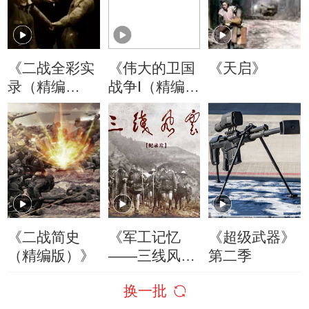
《二战全彩实
《伟大的卫国
《天启》
录（精编
战争Ⅰ（精编
版）》
版）》
《二战简史
《军工记忆
《超级武器》
（精编版）》
——三线风
第二季
云》精编版
换一批