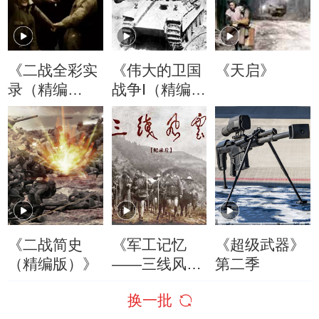
《二战全彩实
《伟大的卫国
《天启》
录（精编
战争Ⅰ（精编
版）》
版）》
《二战简史
《军工记忆
《超级武器》
（精编版）》
——三线风
第二季
云》精编版
换一批