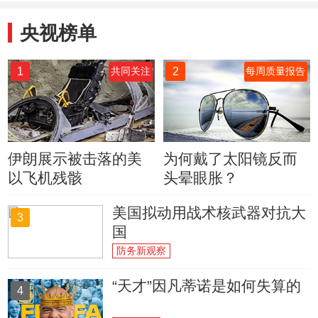
央视榜单
1
2
共同关注
每周质量报告
伊朗展示被击落的美
为何戴了太阳镜反而
以飞机残骸
头晕眼胀？
美国拟动用战术核武器对抗大
3
国
防务新观察
“天才”因凡蒂诺是如何失算的
4