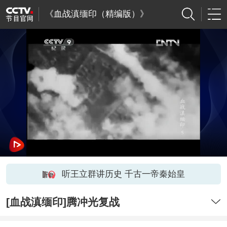
《血战滇缅印（精编版）》
听王立群讲历史 千古一帝秦始皇
[血战滇缅印]腾冲光复战