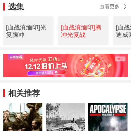
选集
查看更多
[血战滇缅印]光
[血战滇缅印]腾
[血
复腾冲
冲光复战
迪威
相关推荐