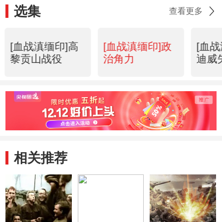
选集
查看更多
[血战滇缅印]高
[血战滇缅印]政
[血
黎贡山战役
治角力
迪威
相关推荐