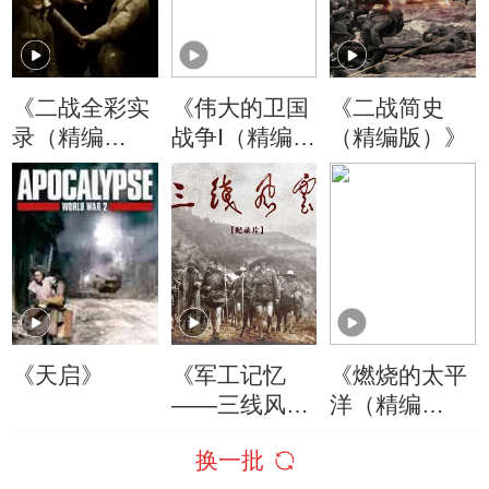
《二战全彩实
《伟大的卫国
《二战简史
录（精编
战争Ⅰ（精编
（精编版）》
版）》
版）》
《天启》
《军工记忆
《燃烧的太平
——三线风
洋（精编
云》精编版
版）》
换一批