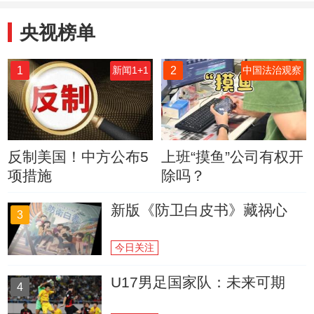
央视榜单
1
2
新闻1+1
中国法治观察
反制美国！中方公布5
上班“摸鱼”公司有权开
项措施
除吗？
新版《防卫白皮书》藏祸心
3
今日关注
U17男足国家队：未来可期
4