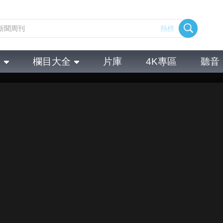
熱榜
全
欄目大全
片庫
4K專區
聽音