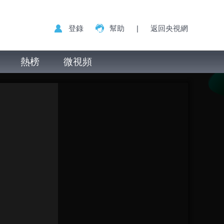
登錄
幫助
|
返回央視網
熱榜
微視頻