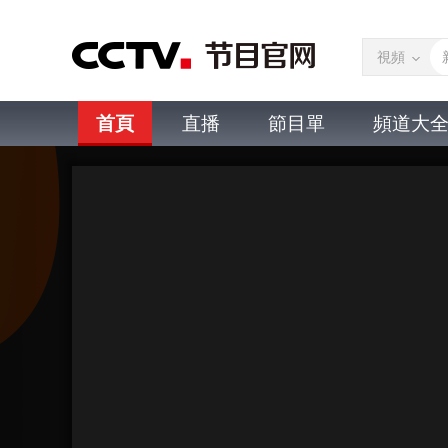
視頻
首頁
直播
節目單
頻道大