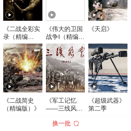
《二战全彩实
《伟大的卫国
《天启》
录（精编
战争Ⅰ（精编
版）》
版）》
《二战简史
《军工记忆
《超级武器》
（精编版）》
——三线风
第二季
云》精编版
换一批