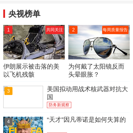
央视榜单
1
2
共同关注
每周质量报告
伊朗展示被击落的美
为何戴了太阳镜反而
以飞机残骸
头晕眼胀？
美国拟动用战术核武器对抗大
3
国
防务新观察
“天才”因凡蒂诺是如何失算的
4