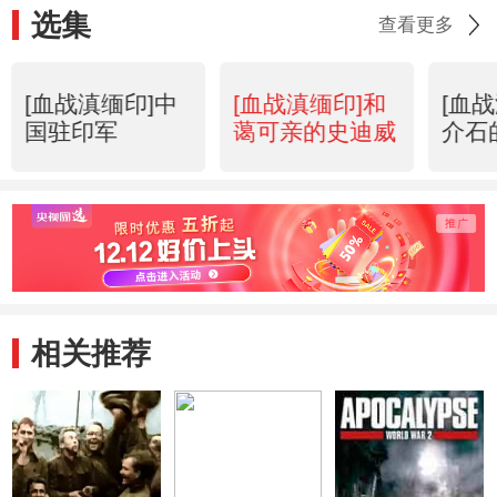
选集
查看更多
[血战滇缅印]中
[血战滇缅印]和
[血
国驻印军
蔼可亲的史迪威
介石
相关推荐