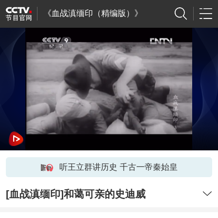
《血战滇缅印（精编版）》
听王立群讲历史 千古一帝秦始皇
[血战滇缅印]和蔼可亲的史迪威