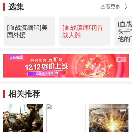
选集
查看更多
[血战
[血战滇缅印]美
[血战滇缅印]首
头子
国外援
战大胜
他的
相关推荐