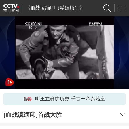
《血战滇缅印（精编版）》
听王立群讲历史 千古一帝秦始皇
[血战滇缅印]首战大胜