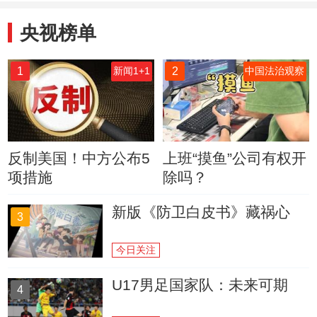
央视榜单
1
2
新闻1+1
中国法治观察
反制美国！中方公布5
上班“摸鱼”公司有权开
项措施
除吗？
新版《防卫白皮书》藏祸心
3
今日关注
U17男足国家队：未来可期
4