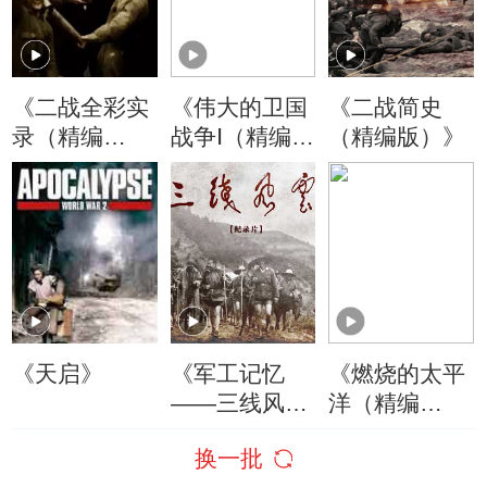
《二战全彩实
《伟大的卫国
《二战简史
录（精编
战争Ⅰ（精编
（精编版）》
版）》
版）》
《天启》
《军工记忆
《燃烧的太平
——三线风
洋（精编
云》精编版
版）》
换一批