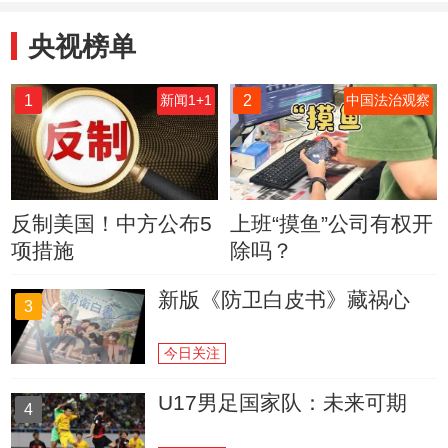
央视榜单
1
2
新闻1+1
中国法治观察
反制美国！中方公布5
上班“摸鱼”公司有权开
项措施
除吗？
新版《防卫白皮书》藏祸心
3
今日关注
U17男足国家队：未来可期
4