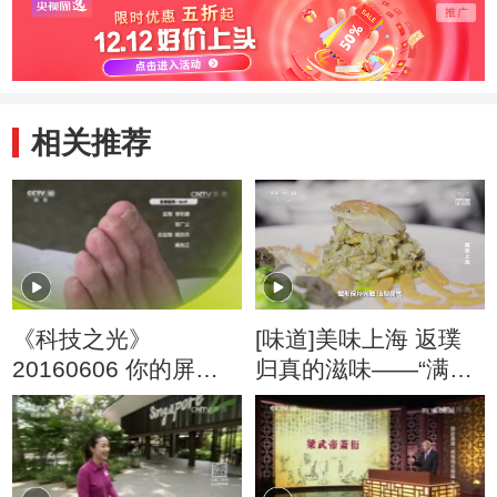
相关推荐
《科技之光》
[味道]美味上海 返璞
20160606 你的屏幕
归真的滋味——“满城
选对了吗
尽带黄金甲”