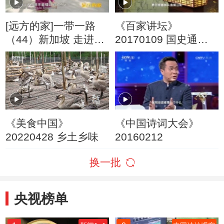
[远方的家]一带一路
《百家讲坛》
（44）新加坡 走进新
20170109 国史通鉴•
加坡动物园
两晋南北朝篇（19）
南朝旧事
《美食中国》
《中国诗词大会》
20220428 乡土乡味
20160212
换一批
央视榜单