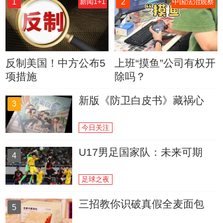
1
2
新闻1+1
中国法治观察
反制美国！中方公布5
上班“摸鱼”公司有权开
项措施
除吗？
新版《防卫白皮书》藏祸心
3
今日关注
U17男足国家队：未来可期
4
足球之夜
三招教你识破真假全麦面包
5