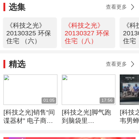
选集
查看更多
《科技之光》
《科技之光》
《科
20130325 环保
20130327 环保
201
住宅 （六）
住宅（八）
住宅
精选
查看更多
01:05
17:56
[科技之光]销售“间
[科技之光]脚气跑
[科技
谍器材” 电子商城
到脑袋里
韦男蝉
被罚2万
20131119
生” 
20131119
情敌” 