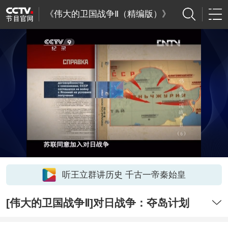
《伟大的卫国战争Ⅱ（精编版）》
听王立群讲历史 千古一帝秦始皇
[伟大的卫国战争Ⅱ]对日战争：夺岛计划