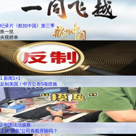
纪录片《航拍中国》第三季
换一批
央视榜单
1
新闻1+1
反制美国！中方公布5项措施
2
中国法治观察
上班“摸鱼”公司有权开除吗？