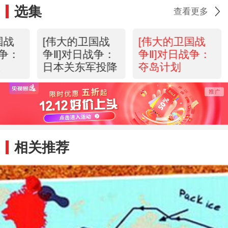
选集
查看更多
国战
[伟大的卫国战
[伟大的卫国战
战争：
争Ⅱ]对日战争：
争Ⅱ]对日战争：
队
日本关东军投降
夺岛计划
相关推荐