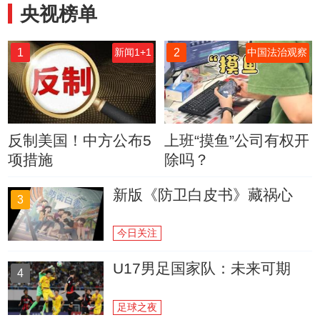
央视榜单
1
2
新闻1+1
中国法治观察
反制美国！中方公布5
上班“摸鱼”公司有权开
项措施
除吗？
新版《防卫白皮书》藏祸心
3
今日关注
U17男足国家队：未来可期
4
足球之夜