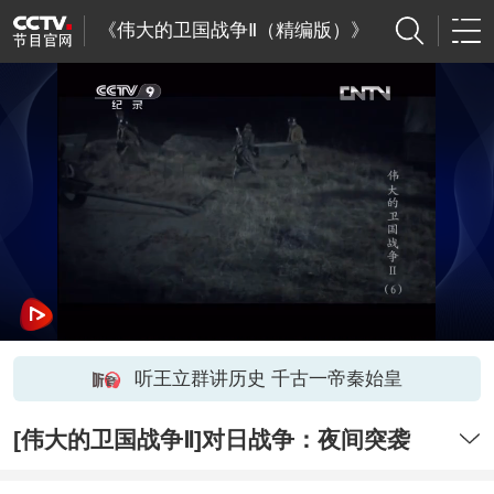
《伟大的卫国战争Ⅱ（精编版）》
听王立群讲历史 千古一帝秦始皇
[伟大的卫国战争Ⅱ]对日战争：夜间突袭