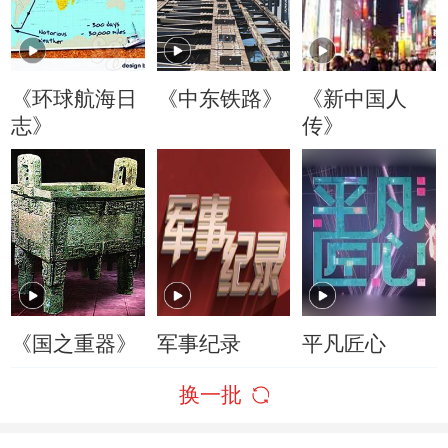
《环球航海日
《中东铁路》
《新中国人
志》
传》
《国之重器》
军事纪录
平凡匠心
换一批