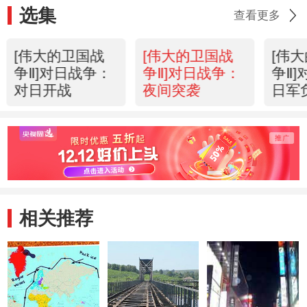
选集
查看更多
[伟大的卫国战
[伟大的卫国战
[伟
争Ⅱ]对日战争：
争Ⅱ]对日战争：
争Ⅱ
对日开战
夜间突袭
日军
相关推荐