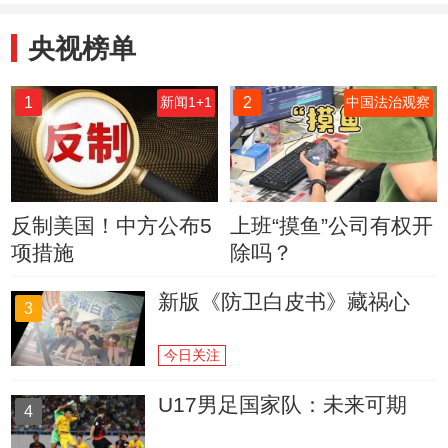
央视榜单
1
2
新闻1+1
中国法治观察
反制美国！中方公布5
上班“摸鱼”公司有权开
项措施
除吗？
新版《防卫白皮书》藏祸心
3
今日关注
U17男足国家队：未来可期
4