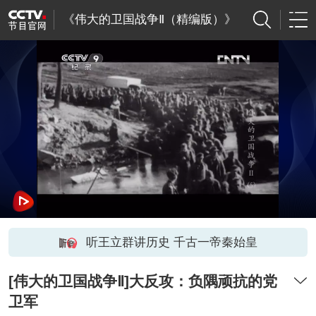
《伟大的卫国战争Ⅱ（精编版）》
听王立群讲历史 千古一帝秦始皇
[伟大的卫国战争Ⅱ]大反攻：负隅顽抗的党
卫军