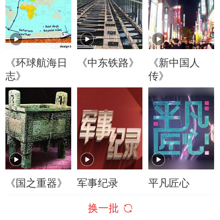
《环球航海日
《中东铁路》
《新中国人
志》
传》
《国之重器》
军事纪录
平凡匠心
换一批