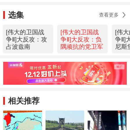
选集
查看更多
[伟大的卫国战
[伟大的卫国战
[伟
争Ⅱ]大反攻：攻
争Ⅱ]大反攻：负
争Ⅱ
占波兹南
隅顽抗的党卫军
尼斯
相关推荐