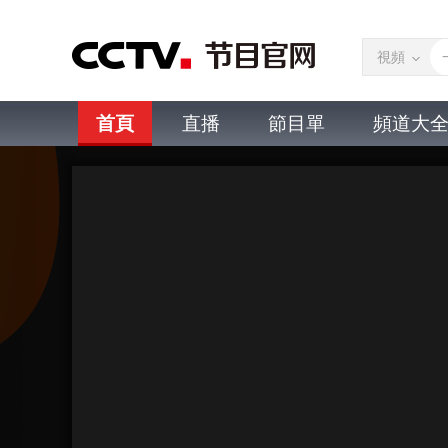
視頻
首頁
直播
節目單
頻道大