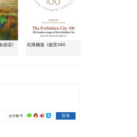
抗
00:03:10
[伟大的卫国战争Ⅱ]对
日战争：神风突击队
00:02:53
[伟大的卫国战争Ⅱ]对
日战争：日本关东军
会说话》
纪录频道《故宫100》
投降
00:02:50
[伟大的卫国战争Ⅱ]对
日战争：夺岛计划
00:02:47
熱播榜
美國為何盯上中國光
模塊？
今日亞洲
暗語引流？午夜直播
間亂象
法治在線