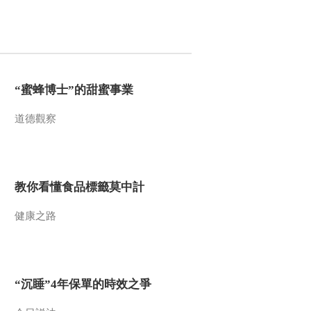
“AI雙星”上空有何新本
領？
共同關注
百年潮起 再現張謇傳
奇人生
“蜜蜂博士”的甜蜜事業
文化十分
道德觀察
一醋一面 “酸”出億萬
財路
生財有道
“蜜蜂博士”的甜蜜事業
教你看懂食品標籤莫中計
道德觀察
健康之路
教你看懂食品標籤莫
中計
健康之路
“沉睡”4年保單的時效
“沉睡”4年保單的時效之爭
之爭