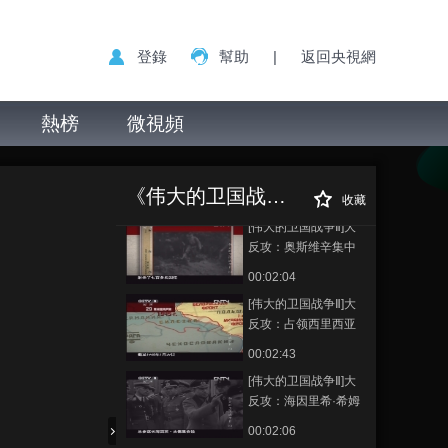
加索战役：德军败退
00:03:51
登錄
幫助
|
返回央視網
[伟大的卫国战争Ⅱ]高
加索战役：收复塞瓦
斯托波尔
熱榜
微視頻
00:03:25
[伟大的卫国战争Ⅱ]大
[伟大的卫国战争Ⅱ]
正在播放
反攻：解放华沙
大反攻：要塞战略
《伟大的卫国战争Ⅱ（精编版）》
00:01:31
收藏
[伟大的卫国战争Ⅱ]大
反攻：奥斯维辛集中
营的罪恶
00:02:04
[伟大的卫国战争Ⅱ]大
反攻：占领西里西亚
00:02:43
[伟大的卫国战争Ⅱ]大
反攻：海因里希·希姆
莱
00:02:06