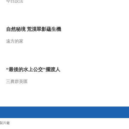
今日説法
今日説法
自然秘境 荒漠翠影蘊
生機
遠方的家
自然秘境 荒漠翠影蘊生機
“最後的水上公交”擺渡
人
遠方的家
三農群英匯
“最後的水上公交”擺渡人
三農群英匯
製片廠