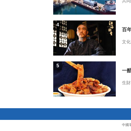
共同
4
百
文化
5
一醋
生財
中國