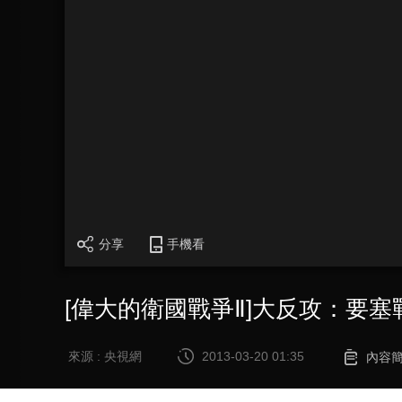
分享
手機看
[偉大的衛國戰爭Ⅱ]大反攻：要塞
來源 : 央視網
2013-03-20 01:35
內容