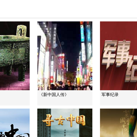
》
《新中国人传》
军事纪录