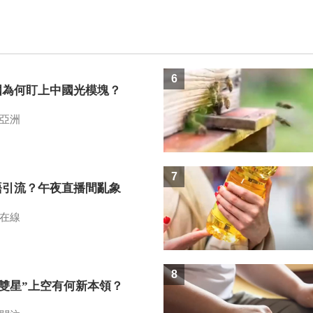
6
國為何盯上中國光模塊？
亞洲
7
語引流？午夜直播間亂象
在線
8
I雙星”上空有何新本領？