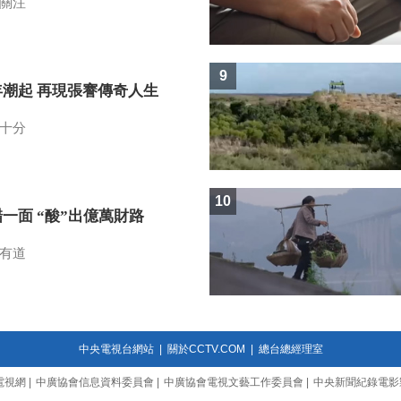
關注
9
年潮起 再現張謇傳奇人生
十分
10
一面 “酸”出億萬財路
有道
中央電視台網站
|
關於CCTV.COM
|
總台總經理室
電視網
|
中廣協會信息資料委員會
|
中廣協會電視文藝工作委員會
|
中央新聞紀錄電影