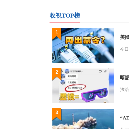
收視TOP榜
1
美
今日
2
暗
法治
3
“A