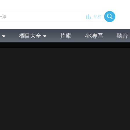
熱榜
全
欄目大全
片庫
4K專區
聽音