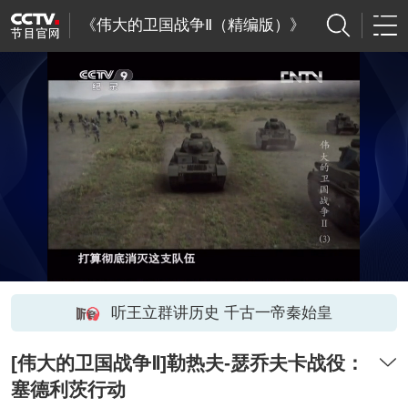
《伟大的卫国战争Ⅱ（精编版）》
听王立群讲历史 千古一帝秦始皇
[伟大的卫国战争Ⅱ]勒热夫-瑟乔夫卡战役：
塞德利茨行动