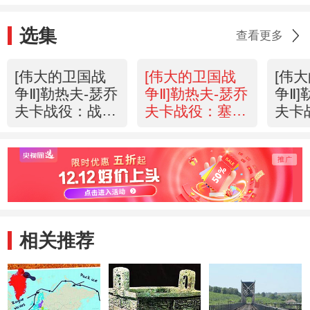
选集
查看更多
[伟大的卫国战
[伟大的卫国战
[伟
争Ⅱ]勒热夫-瑟乔
争Ⅱ]勒热夫-瑟乔
争Ⅱ]
夫卡战役：战局
夫卡战役：塞德
夫卡
艰难
利茨行动
夫战
相关推荐