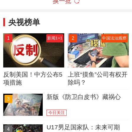
换一批
央视榜单
1
2
新闻1+1
中国法治观察
反制美国！中方公布5
上班“摸鱼”公司有权开
项措施
除吗？
新版《防卫白皮书》藏祸心
3
今日关注
U17男足国家队：未来可期
4