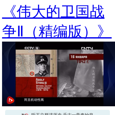
《伟大的卫国战
争Ⅱ（精编版）》