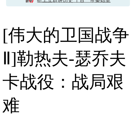
听王立群讲历史 千古一帝秦始皇
[伟大的卫国战争
Ⅱ]勒热夫-瑟乔夫
卡战役：战局艰
难