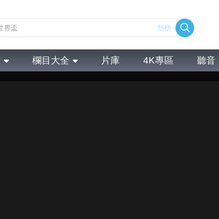
熱榜
全
欄目大全
片庫
4K專區
聽音