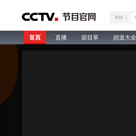
視頻
首頁
直播
節目單
頻道大