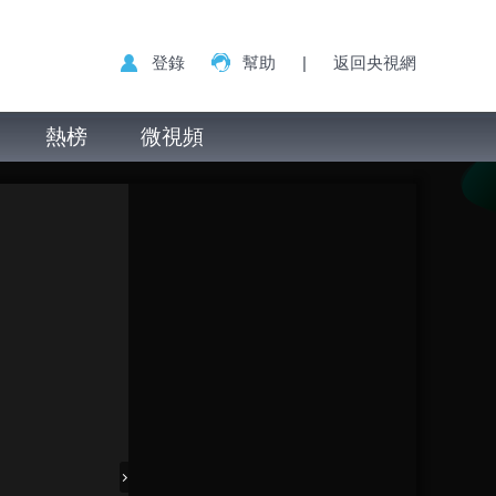
登錄
幫助
|
返回央視網
熱榜
微視頻