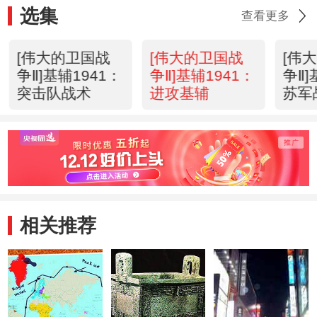
选集
查看更多
[伟大的卫国战
[伟大的卫国战
[伟
争Ⅱ]基辅1941：
争Ⅱ]基辅1941：
争Ⅱ]
突击队战术
进攻基辅
苏军
相关推荐