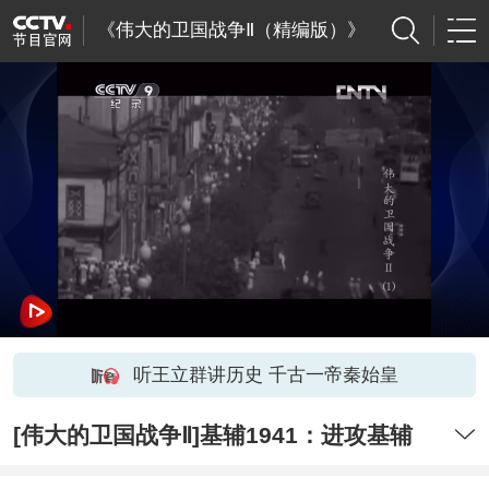
《伟大的卫国战争Ⅱ（精编版）》
听王立群讲历史 千古一帝秦始皇
[伟大的卫国战争Ⅱ]基辅1941：进攻基辅